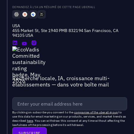
DEMANDEZ À L'IA UN RÉSUMÉ DE CETTE PAGE UBERALL
USA
455 Market St, Ste 1940 PMB 832194 San Francisco, CA
94105 USA
Recherche locale, IA, croissance multi-
établissements — dans votre boîte mail
By clicking on subscribe you consent to the
companies of the uberall group
to
use this data for email marketing on our products, services, and market trends as
described
here
. You can withdraw this consent at any time without affecting the
lawfulness of the processing before its withdrawal.