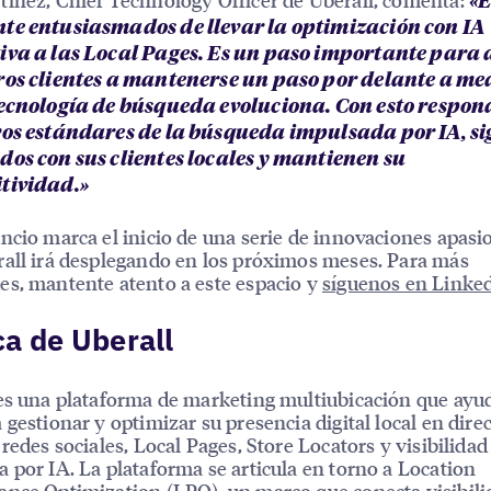
«
te entusiasmados de llevar la optimización con IA
iva a las Local Pages. Es un paso importante para
ros clientes a mantenerse un paso por delante a m
tecnología de búsqueda evoluciona. Con esto respon
vos estándares de la búsqueda impulsada por IA, s
dos con sus clientes locales y mantienen su
tividad.»
ncio marca el inicio de una serie de innovaciones apas
all irá desplegando en los próximos meses. Para más
s, mantente atento a este espacio y
síguenos en Linke
a de Uberall
es una plataforma de marketing multiubicación que ayud
 gestionar y optimizar su presencia digital local en direc
 redes sociales, Local Pages, Store Locators y visibilidad
 por IA. La plataforma se articula en torno a Location
nce Optimization (LPO), un marco que conecta visibili