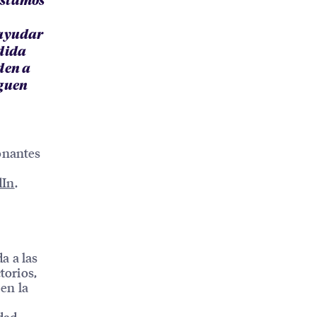
Estamos
 ayudar
edida
den a
iguen
ionantes
dIn
.
a a las
torios,
 en la
dad,