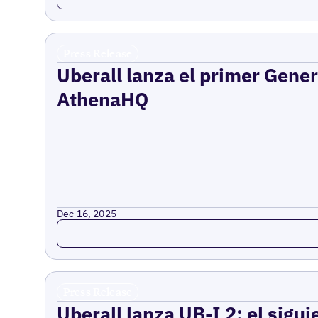
Press Release
Uberall lanza el primer Gene
AthenaHQ
Dec 16, 2025
Read more
Press Release
Uberall lanza UB-I 2: el sigui