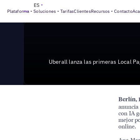
News & Press
>
Uberall lanza las primeras páginas loc
ES
Plataforma
Soluciones
Tarifas
Clientes
Recursos
Contacto
Aca
Uberall lanza las primeras Local P
Berlín,
anuncia 
con IA g
mejor po
online.
Ana Mart