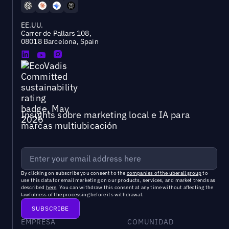
EE.UU.
Carrer de Pallars 108,
08018 Barcelona, Spain
Insights sobre marketing local e IA para
marcas multiubicación
By clicking on subscribe you consent to the
companies of the uberall group
to
use this data for email marketing on our products, services, and market trends as
described
here
. You can withdraw this consent at any time without affecting the
lawfulness of the processing before its withdrawal.
EMPRESA
COMUNIDAD