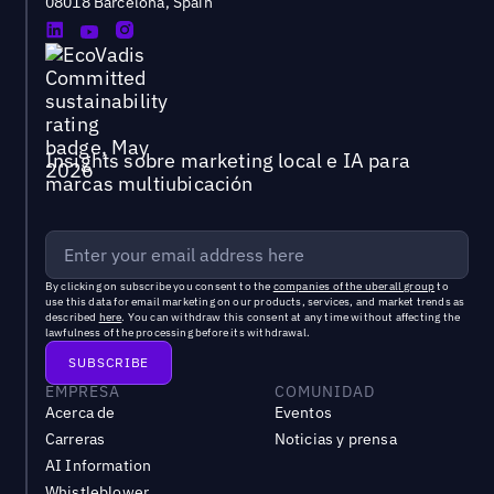
08018 Barcelona, Spain
Insights sobre marketing local e IA para
marcas multiubicación
By clicking on subscribe you consent to the
companies of the uberall group
to
use this data for email marketing on our products, services, and market trends as
described
here
. You can withdraw this consent at any time without affecting the
lawfulness of the processing before its withdrawal.
EMPRESA
COMUNIDAD
Acerca de
Eventos
Carreras
Noticias y prensa
AI Information
Whistleblower