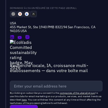
DEMANDEZ À L'IA UN RÉSUMÉ DE CETTE PAGE UBERALL
USA
455 Market St, Ste 1940 PMB 832194 San Francisco, CA
94105 USA
Recherche locale, IA, croissance multi-
établissements — dans votre boîte mail
By clicking on subscribe you consent to the
companies of the uberall group
to
use this data for email marketing on our products, services, and market trends as
described
here
. You can withdraw this consent at any time without affecting the
lawfulness of the processing before its withdrawal.