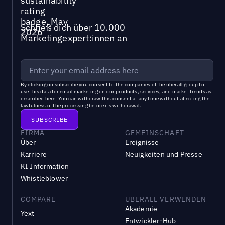
Schließ dich über 10.000
Marketingexpert:innen an
By clicking on subscribe you consent to the
companies of the uberall group
to
use this data for email marketing on our products, services, and market trends as
described
here
. You can withdraw this consent at any time without affecting the
lawfulness of the processing before its withdrawal.
FIRMA
GEMEINSCHAFT
Über
Ereignisse
Karriere
Neuigkeiten und Presse
KI Information
Whistleblower
COMPARE
UBERALL VERWENDEN
Akademie
Yext
Entwickler-Hub