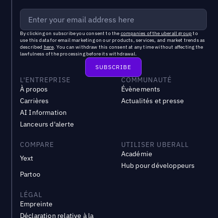
By clicking on subscribe you consent to the
companies of the uberall group
to
use this data for email marketing on our products, services, and market trends as
described
here
. You can withdraw this consent at any time without affecting the
lawfulness of the processing before its withdrawal.
L'ENTREPRISE
COMMUNAUTÉ
À propos
Évènements
Carrières
Actualités et presse
AI Information
Lanceurs d'alerte
COMPARE
UTILISER UBERALL
Académie
Yext
Hub pour développeurs
Partoo
LÉGAL
Empreinte
Déclaration relative à la