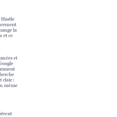
 Hustle
encement
hange la
s et ce
tanées et
 Google
 comment
cherche
 clair :
tos, même
oivent