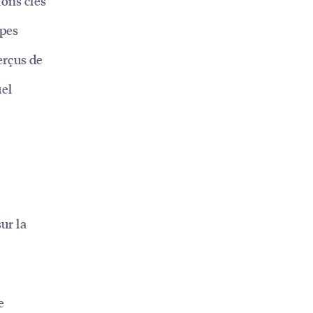
ions clés
ipes
erçus de
uel
ur la
e