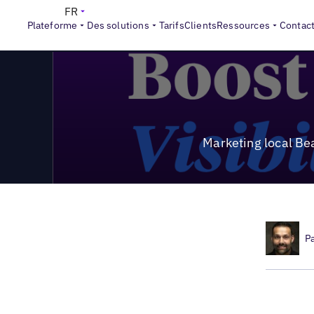
>
Local Marketing Beat
Marketing local Beat #26 | Comment a
FR
Plateforme
Des solutions
Tarifs
Clients
Ressources
Contac
Marketing local Bea
P