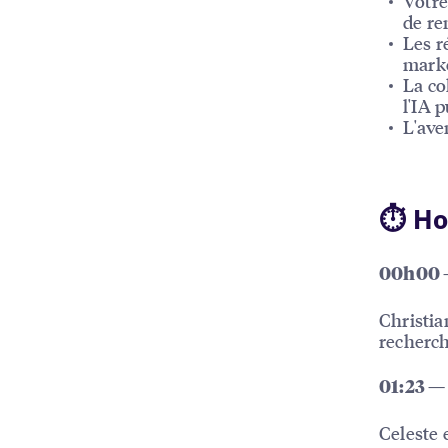
Votre
de re
Les r
marke
La co
l'IA 
L'ave
⏱ Ho
00h00 —
Christia
recherch
01:23 — 
Celeste 