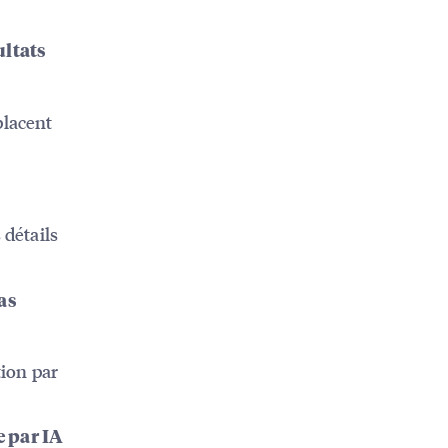
ultats
placent
A
 détails
pas
tion par
e par IA