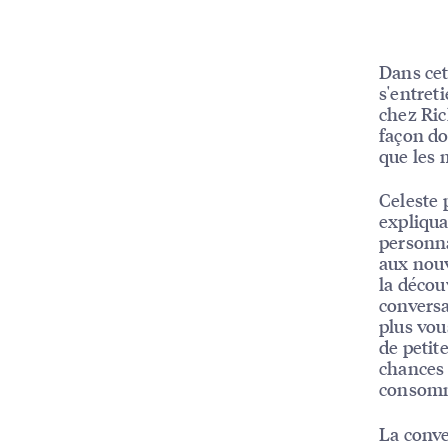
Dans cet
s'entret
chez Ric
façon do
que les 
Celeste 
expliqua
personna
aux nouv
la décou
conversa
plus vou
de petite
chances 
consomm
La conve