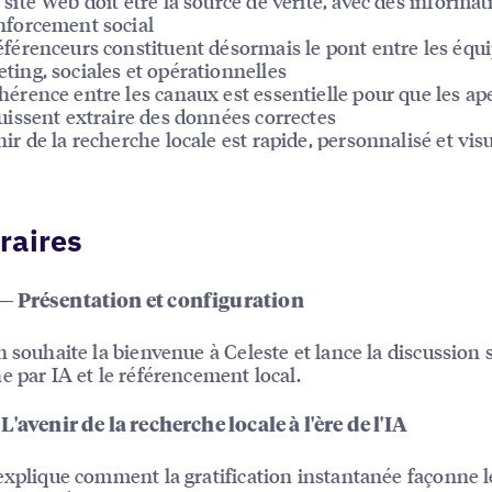
 site Web doit être la source de vérité, avec des informat
nforcement social
éférenceurs constituent désormais le pont entre les équ
ting, sociales et opérationnelles
hérence entre les canaux est essentielle pour que les ap
puissent extraire des données correctes
nir de la recherche locale est rapide, personnalisé et vis
raires
 Présentation et configuration
n souhaite la bienvenue à Celeste et lance la discussion s
e par IA et le référencement local.
L'avenir de la recherche locale à l'ère de l'IA
explique comment la gratification instantanée façonne l