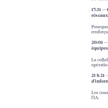
17:31 —
réseaux
Pourquoi
renforçan
20:01 —
équipe
La colla
opératio
21 h 21 
d'infor
Les cons
l'IA.