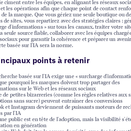
le ciment entre les équipes, en alignant les réseaux socia
et les opérations afin que chaque point de contact renfo
té de la marque. Que vous gériez une seule boutique ou d
 de sites, vous repartirez avec des stratégies claires : gér
rge d'informations » sur tous les canaux, traiter votre si
 seule source fiable, collaborer avec les équipes chargé
sociaux pour garantir la cohérence et préparer un avenir
te basée sur l'IA sera la norme.
incipaux points à retenir
cherche basée sur l'IA exige une « surcharge d'informati
que pourquoi les marques doivent trop partager des
mations sur le Web et les réseaux sociaux
de petites bizarreries (comme les règles relatives aux s
ptions sans sucre) peuvent entraîner des conversions
k et Instagram deviennent de puissants moteurs de re
s par l'IA
une public est en tête de l'adoption, mais la visibilité s'é
ation en génération