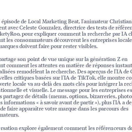
 épisode de Local Marketing Beat, l'animateur Christian
ient avec Celeste Gonzalez, directrice des tests de référ
ketyRoo, pour expliquer comment la recherche par IA c
nt les consommateurs découvrent les entreprises locale
marques doivent faire pour rester visibles.
partage son point de vue unique sur la génération Z en
nt comment les attentes en matière de réponses instan
lisées remodèlent la recherche. Des aperçus de l'IA de
elles critiques basées sur l'IA de TikTok, elle montre
verte locale va au-delà des mots clés pour intégrer la re
tionnelle et visuelle. Le message pour les entreprises est
s partagez de détails (menus, options, bizarreries, pho
s informations « à savoir avant de partir »), plus l'IA a de
de faire apparaître votre marque dans les parcours des
ateurs.
rsation explore également comment les référenceurs d