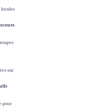
locales
arcours
groupes
ées sur
ails
ce pour