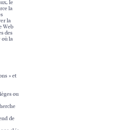
ux, le
rce la
es
er la
te Web
es des
 où la
ons » et
ièges ou
cherche
tend de