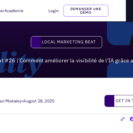
méliorer la visibilité de l'IA grâce aux réseaux sociaux
DEMANDER UNE
ter
Acadèmie
Login
DÉMO
Local Marketing Beat
LOCAL MARKETING BEAT
t #26 | Comment améliorer la visibilité de l'IA grâce
Get in touc
GET IN
aul Modaley
•
August 28, 2025