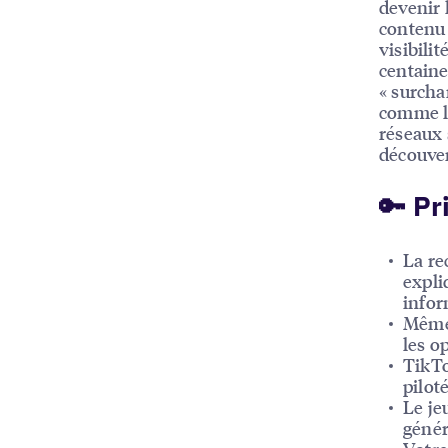
devenir 
contenu 
visibili
centaines
« surcha
comme la
réseaux 
découver
🔑 Pr
La re
expli
infor
Même 
les o
TikTo
piloté
Le je
génér