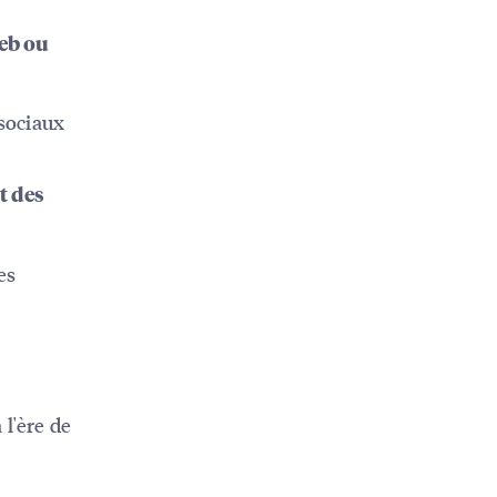
eb ou
 sociaux
t des
es
 l'ère de