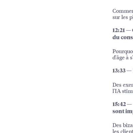
Comment 
sur les 
12:21 —
du con
Pourquoi
d'âge à s
13:33 — 
Des exem
l'IA stim
15:42 — 
sont im
Des biza
les clien