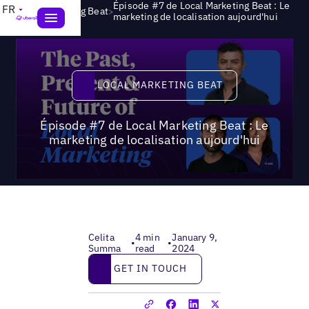
Épisode #7 de Local Marketing Beat : Le
FR
>
Local Marketing Beat
marketing de localisation aujourd'hui
Local Marketing Beat
LOCAL MARKETING BEAT
Épisode #7 de Local Marketing Beat : Le
marketing de localisation aujourd'hui
Celita
4 min
January 9,
•
•
Summa
read
2024
Get in touch
GET IN TOUCH