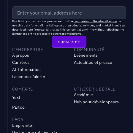
By clicking on subscribe you consent to the
companies of the uberall group
to
use this data for email marketing on our products, services, and market trends as
described
here
. You can withdraw this consent at any time without affecting the
lawfulness of the processing before its withdrawal.
L'ENTREPRISE
COMMUNAUTÉ
À propos
Évènements
Carrières
Actualités et presse
AI Information
Lanceurs d'alerte
COMPARE
UTILISER UBERALL
Académie
Yext
Hub pour développeurs
Partoo
LÉGAL
Empreinte
Déclaration relative à la