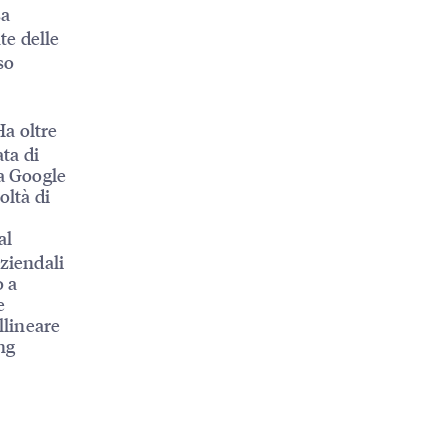
sa
te delle
so
Ha oltre
ta di
na Google
oltà di
al
aziendali
o a
e
llineare
ng