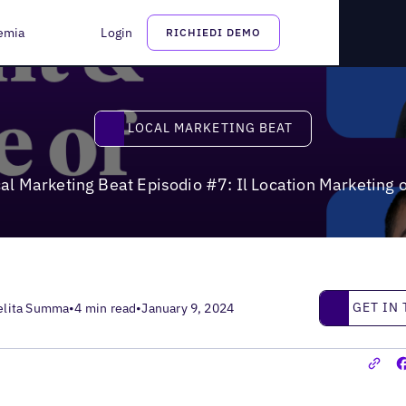
 Location Marketing oggi
emia
Login
RICHIEDI DEMO
Local Marketing Beat
LOCAL MARKETING BEAT
al Marketing Beat Episodio #7: Il Location Marketing 
Get in touc
GET IN
elita Summa
•
4 min read
•
January 9, 2024