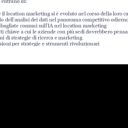
 entrano in:
il location marketing si è evoluto nel corso della loro ca
olo dell'analisi dei dati nel panorama competitivo odiern
sbagliate comuni sull'IA nel location marketing
ti chiave a cui le aziende con più sedi dovrebbero pensa
ni di strategie di ricerca e marketing
sioni per strategie e strumenti rivoluzionari