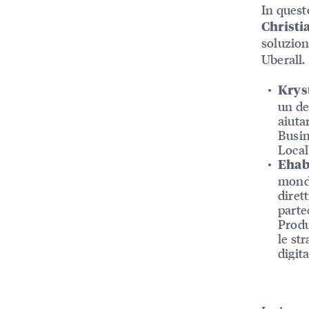
In quest
Christi
soluzion
Uberall.
Krys
un de
aiuta
Busin
Local
Ehab
mondo
diret
parte
Produ
le st
digita