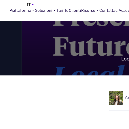
>
Local Marketing Beat
Local Marketing Beat Episodio #7: Il
IT
Piattaforma
Soluzioni
Tariffe
Clienti
Risorse
Contattaci
Acad
Loc
C