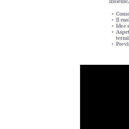
Insieme,
Come 
Il ru
Idee 
Aspet
termi
Previ