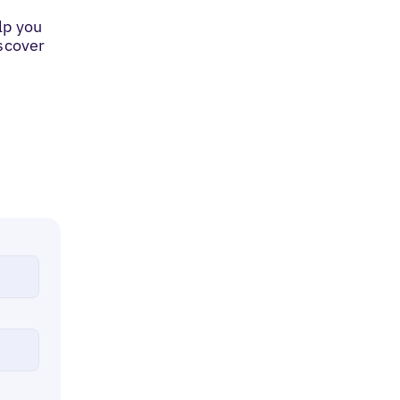
lp you
iscover