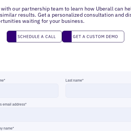
with our partnership team to learn how Uberall can he
similar results. Get a personalized consultation and d
rtunities waiting for your business.
Schedule a call
Get a custom demo
SCHEDULE A CALL
GET A CUSTOM DEMO