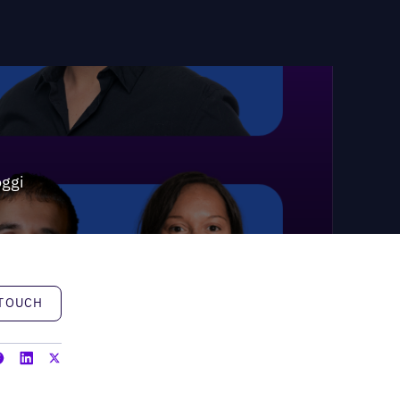
oggi
h
 TOUCH