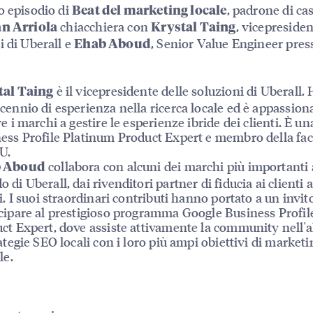
o episodio di
, padrone di ca
Beat del marketing locale
chiacchiera con
, vicepresiden
an Arriola
Krystal Taing
i di Uberall e
, Senior Value Engineer pres
Ehab Aboud
è il vicepresidente delle soluzioni di Uberall. 
tal Taing
cennio di esperienza nella ricerca locale ed è appassiona
re i marchi a gestire le esperienze ibride dei clienti. È u
ess Profile Platinum Product Expert e membro della fac
U.
collabora con alcuni dei marchi più importanti 
 Aboud
 di Uberall, dai rivenditori partner di fiducia ai clienti 
ti. I suoi straordinari contributi hanno portato a un invit
cipare al prestigioso programma Google Business Profil
ct Expert, dove assiste attivamente la community nell'a
rategie SEO locali con i loro più ampi obiettivi di marketi
le.