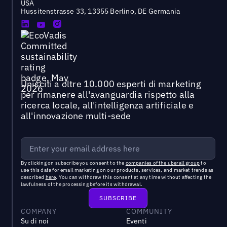
USA
Hussitenstrasse 33, 13355 Berlino, DE Germania
Unisciti a oltre 10.000 esperti di marketing
per rimanere all'avanguardia rispetto alla
ricerca locale, all'intelligenza artificiale e
all'innovazione multi-sede
By clicking on subscribe you consent to the
companies of the uberall group
to
use this data for email marketing on our products, services, and market trends as
described
here
. You can withdraw this consent at any time without affecting the
lawfulness of the processing before its withdrawal.
COMPANY
COMMUNITY
Su di noi
Eventi