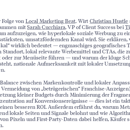
r Folge von
Local Marketing Beat,
Wirt
Christian Hustle
sammen mit
Sarah Cucchiara
, VP of Client Success bei
Ti
 um aufzuzeigen, wie hyperlokale soziale Werbung zu e
sstärksten, umsatzfördernden Kanal wird. Sie erklären,
kal“ wirklich bedeutet — engmaschiges geografisches T
 Standort, lokal relevante Werbemittel und CTAs, die 
t oder zur Menüseite führen — und warum der kluge Sc
steht, nationale Aufmerksamkeit mit lokaler Umsetzun
en.
 Balance zwischen Markenkontrolle und lokaler Anpas
 Vermeidung von „betrügerischen“ Franchise-Anzeigen)
etzung kleiner Budgets durch Minimierung der Fragme
entration auf Konversionsereignisse — dies ist ein tak
 einen besseren ROI. Außerdem erfährst du, warum Met
nd lokale Seiten und Signale belohnt und wie Algorit
 von Pixeln und First-Party-Daten dabei helfen, Käufer 
n.