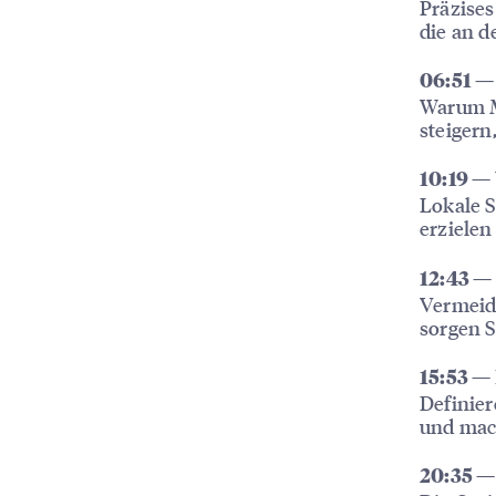
Präzises
die an d
06:51 —
Warum M
steigern
10:19 —
Lokale 
erzielen
12:43 — 
Vermeide
sorgen S
15:53 —
Definier
und mac
20:35 —