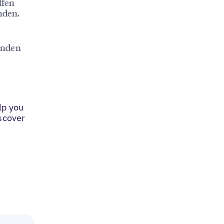
lfen
nden.
inden
lp you
iscover