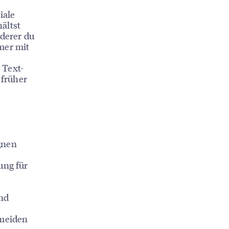
iale
ältst
 derer du
mer mit
 Text-
 früher
gnen
ung für
und
rmeiden