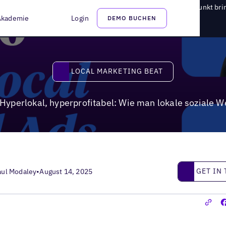
l, hyperprofitabel: Wie man lokale soziale Werbung auf den Punkt bri
Akademie
Login
DEMO BUCHEN
Local Marketing Beat
LOCAL MARKETING BEAT
Hyperlokal, hyperprofitabel: Wie man lokale soziale W
Get in touc
GET IN
aul Modaley
•
August 14, 2025