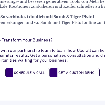
mierungs- und besseren generativen Tools von Meta he
okale Kreationen zu skalieren und Käufer schneller zu fi
 So verbindest du dich mit Sarah & Tiger Pistol
emerkungen und wo Sarah und Tiger Pistol online zu f
o Transform Your Business?
with our partnership team to learn how Uberall can he
similar results. Get a personalized consultation and d
rtunities waiting for your business.
Schedule a call
Get a custom demo
SCHEDULE A CALL
GET A CUSTOM DEMO