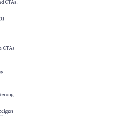
und CTAs,
OI
ne CTAs
g;
tierung
zeigen