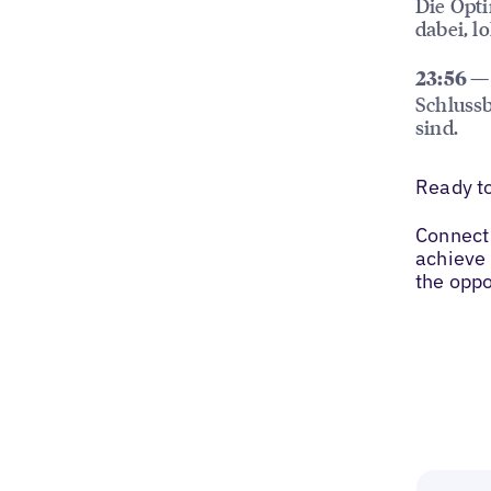
Die Opti
dabei, l
23:56 —
Schlussb
sind.
Ready t
Connect 
achieve 
the oppo