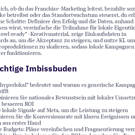
ich, ob du das Franchise-Marketing leitest, bezahlte soz
e betreibst oder das Standortwachstum steuerst, du erh
he Schritte: Definiere den Erfolg und die Daten, anhand
en wirst, vereinfache die Teilnahme für lokale Eigentü
owl-ready“ -Kreativmaterial, zeige Einkaufsdaten in
ds an, um die Akzeptanz zu steigern, und nutze KI, um
eoproduktionen zu skalieren, sodass lokale Kampagnen
er funktionieren.
ichtige Imbissbuden
hyperlokal“ bedeutet und warum es generische Kampa
ifft
nieren Sie nationales Bewusstsein mit lokaler Umsetz
 besseren ROI
 lokale Signale auf Meta, um die Leistung zu steigern
ieren Sie die Konversionsrate mit klaren Ereignissen 
 aus erster Hand
e Budgets: Pläne vereinfachen und Fragmentierung ve