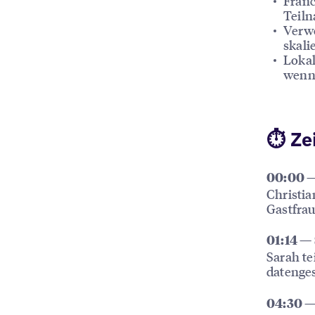
Franc
Teiln
Verwe
skali
Lokal
wenn 
⏱ Ze
00:00 —
Christia
Gastfrau
01:14 — 
Sarah te
datenges
04:30 —