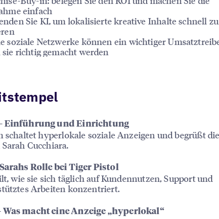
hise-Buy-in: belegen Sie den ROI und machen Sie die
ahme einfach
nden Sie KI, um lokalisierte kreative Inhalte schnell zu
eren
e soziale Netzwerke können ein wichtiger Umsatztreibe
sie richtig gemacht werden
itstempel
 Einführung und Einrichtung
n schaltet hyperlokale soziale Anzeigen und begrüßt di
 Sarah Cucchiara.
Sarahs Rolle bei Tiger Pistol
ilt, wie sie sich täglich auf Kundennutzen, Support und
tütztes Arbeiten konzentriert.
 Was macht eine Anzeige „hyperlokal“