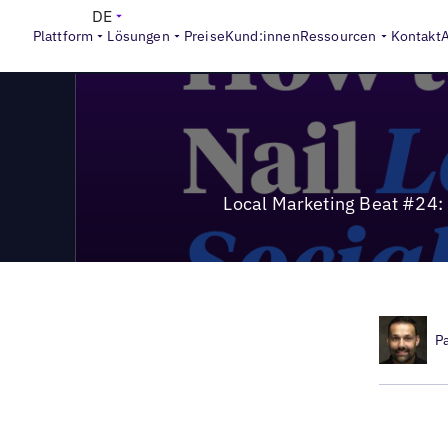
>
Local Marketing Beat
Local Marketing Beat #24: Hyperloka
DE
Plattform
Lösungen
Preise
Kund:innen
Ressourcen
Kontakt
Local Marketing Beat #24: 
P