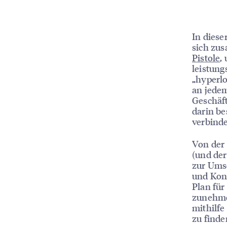
In diese
sich zu
Pistole
,
leistung
„hyperlo
an jedem
Geschäf
darin be
verbind
Von der
(und der
zur Ums
und Konz
Plan für
zunehme
mithilfe
zu finde