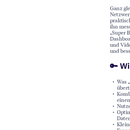
Ganz gle
Netzwerk
praktisc
ihn mess
„Super B
Dashboar
und Vid
und bess
🔑 W
Was „
übertr
Kombi
einen
Nutze
Optim
Daten
Klein