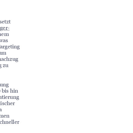
setzt
ger-
inem
 was
argeting
zum
hachzug
g zu
sung
 bis hin
ntierung
tischer
a
hmen
schneller