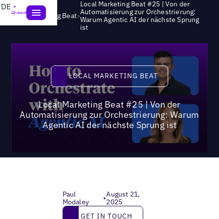
Local Marketing Beat #25 | Von der
DE
Automatisierung zur Orchestrierung:
>
Local Marketing Beat
Warum Agentic AI der nächste Sprung
ist
Local Marketing Beat
LOCAL MARKETING BEAT
Local Marketing Beat #25 | Von der
Automatisierung zur Orchestrierung: Warum
Agentic AI der nächste Sprung ist
Paul
August 21,
•
Modaley
2025
Get in touch
GET IN TOUCH