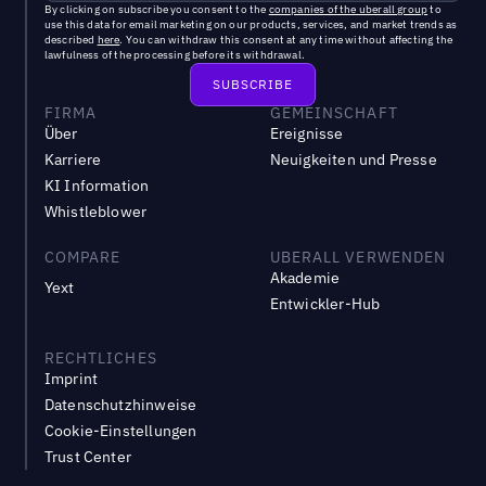
By clicking on subscribe you consent to the
companies of the uberall group
to
use this data for email marketing on our products, services, and market trends as
described
here
. You can withdraw this consent at any time without affecting the
lawfulness of the processing before its withdrawal.
FIRMA
GEMEINSCHAFT
Über
Ereignisse
Karriere
Neuigkeiten und Presse
KI Information
Whistleblower
COMPARE
UBERALL VERWENDEN
Akademie
Yext
Entwickler-Hub
RECHTLICHES
Imprint
Datenschutzhinweise
Cookie-Einstellungen
Trust Center