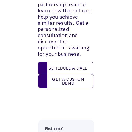
partnership team to
learn how Uberall can
help you achieve
similar results. Get a
personalized
consultation and
discover the
opportunities waiting
for your business.
Schedule a call
SCHEDULE A CALL
Get a custom demo
GET A CUSTOM
DEMO