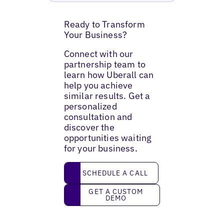
Ready to Transform
Your Business?
Connect with our
partnership team to
learn how Uberall can
help you achieve
similar results. Get a
personalized
consultation and
discover the
opportunities waiting
for your business.
Schedule a call
SCHEDULE A CALL
Get a custom demo
GET A CUSTOM
DEMO