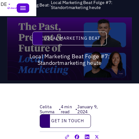
Local Marketing Beat Folge #7:
DE
>
Local Marketing Beat
Standortmarketing heute
Local Marketing Beat
LOCAL MARKETING BEAT
Local Marketing Beat Folge #7:
Standortmarketing heute
Celita
4 min
January 9,
•
•
Summa
read
2024
Get in touch
GET IN TOUCH