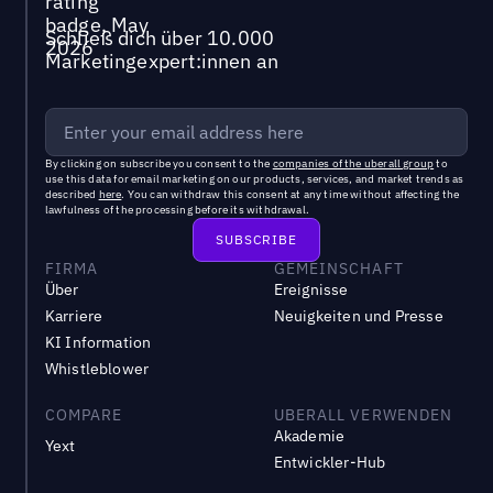
Schließ dich über 10.000
Marketingexpert:innen an
By clicking on subscribe you consent to the
companies of the uberall group
to
use this data for email marketing on our products, services, and market trends as
described
here
. You can withdraw this consent at any time without affecting the
lawfulness of the processing before its withdrawal.
FIRMA
GEMEINSCHAFT
Über
Ereignisse
Karriere
Neuigkeiten und Presse
KI Information
Whistleblower
COMPARE
UBERALL VERWENDEN
Akademie
Yext
Entwickler-Hub