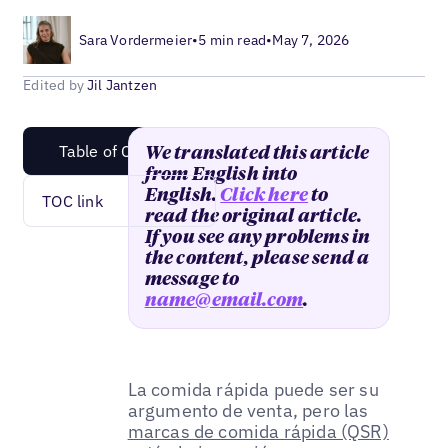
Sara Vordermeier
•
5 min read
•
May 7, 2026
Edited by
Jil Jantzen
Table of Content
We translated this article
from English into
English.
Click here
to
TOC link
read the original article.
If you see any problems in
the content, please send a
message to
name@email.com
.
La comida rápida puede ser su
argumento de venta, pero las
marcas de comida rápida (QSR)