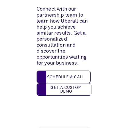
Connect with our
partnership team to
learn how Uberall can
help you achieve
similar results. Get a
personalized
consultation and
discover the
opportunities waiting
for your business.
Schedule a call
SCHEDULE A CALL
Get a custom demo
GET A CUSTOM
DEMO