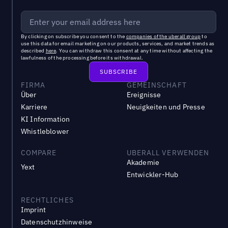
By clicking on subscribe you consent to the
companies of the uberall group
to
use this data for email marketing on our products, services, and market trends as
described
here
. You can withdraw this consent at any time without affecting the
lawfulness of the processing before its withdrawal.
FIRMA
GEMEINSCHAFT
Über
Ereignisse
Karriere
Neuigkeiten und Presse
KI Information
Whistleblower
COMPARE
UBERALL VERWENDEN
Akademie
Yext
Entwickler-Hub
RECHTLICHES
Imprint
Datenschutzhinweise