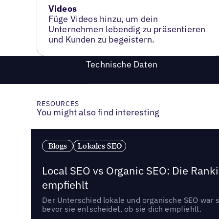
Videos
Füge Videos hinzu, um dein
Unternehmen lebendig zu präsentieren
und Kunden zu begeistern.
Technische Daten
RESOURCES
You might also find interesting
Blogs
Lokales SEO
Local SEO vs Organic SEO: Die Ranki
empfiehlt
Der Unterschied lokale und organische SEO war sc
bevor sie entscheidet, ob sie dich empfiehlt.