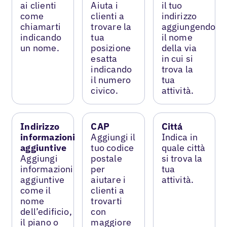
ai clienti
Aiuta i
il tuo
come
clienti a
indirizzo
chiamarti
trovare la
aggiungendo
indicando
tua
il nome
un nome.
posizione
della via
esatta
in cui si
indicando
trova la
il numero
tua
civico.
attività.
Indirizzo
CAP
Cittá
informazioni
Aggiungi il
Indica in
aggiuntive
tuo codice
quale città
Aggiungi
postale
si trova la
informazioni
per
tua
aggiuntive
aiutare i
attività.
come il
clienti a
nome
trovarti
dell’edificio,
con
il piano o
maggiore