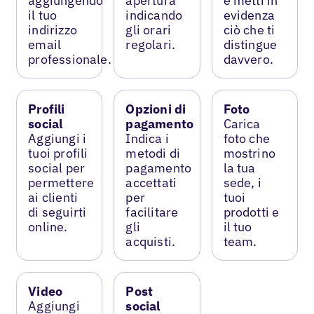
aggiungendo
apertura
e metti in
il tuo
indicando
evidenza
indirizzo
gli orari
ciò che ti
email
regolari.
distingue
professionale.
davvero.
Profili
Opzioni di
Foto
social
pagamento
Carica
Aggiungi i
Indica i
foto che
tuoi profili
metodi di
mostrino
social per
pagamento
la tua
permettere
accettati
sede, i
ai clienti
per
tuoi
di seguirti
facilitare
prodotti e
online.
gli
il tuo
acquisti.
team.
Video
Post
Aggiungi
social