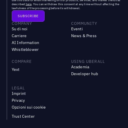
use this data for email marketing on our products, services, and market trends as
described
here
. You can withdraw this consent at any time without affecting the
lawfulness of the processing before its withdrawal.
COMPANY
COMMUNITY
Su di noi
Eventi
Carriere
News & Press
AI Information
Whistleblower
COMPARE
USING UBERALL
Academia
Yext
Developer hub
LEGAL
Imprint
Privacy
Opzioni sui cookie
Trust Center