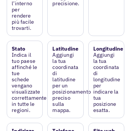
l’interno
precisione.
per
rendere
più facile
trovarti.
Stato
Latitudine
Longitudine
Indica il
Aggiungi
Aggiungi
tuo paese
la tua
la tua
affinché le
coordinata
coordinata
tue
di
di
schede
latitudine
longitudine
vengano
per un
per
visualizzate
posizionamento
indicare la
correttamente
preciso
tua
in tutte le
sulla
posizione
regioni.
mappa.
esatta.
Indirizzo
Telefono
Sito web