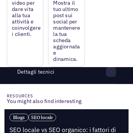
video per
Mostra il
dare vita
tuo ultimo
alla tua
post sui
attività e
social per
coinvolgere
mantenere
i clienti.
la tua
scheda
aggiornata
e
dinamica.
Dettagli tecnici
RESOURCES
You might also find interesting
Blogs
SEO locale
SEO locale vs SEO organico: i fattori di