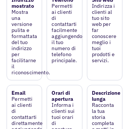
mostrato
Permetti
Indirizza i
Mostra
ai clienti
clienti al
una
di
tuo sito
versione
contattarti
web per
pulita e
facilmente
far
formattata
aggiungendo
conoscere
del tuo
il tuo
meglio i
indirizzo
numero di
tuoi
per
telefono
prodotti e
facilitarne
principale.
servizi.
il
riconoscimento.
Email
Orari di
Descrizione
Permetti
apertura
lunga
ai clienti
Informa i
Racconta
di
clienti sui
la tua
contattarti
tuoi orari
storia
direttamente
di
completa