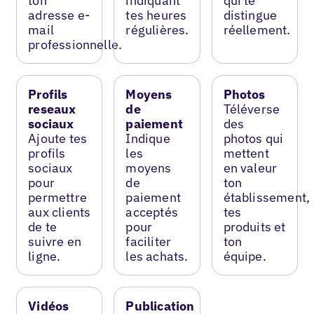
ton
indiquant
qui te
adresse e-
tes heures
distingue
mail
régulières.
réellement.
professionnelle.
Profils
Moyens
Photos
reseaux
de
Téléverse
sociaux
paiement
des
Ajoute tes
Indique
photos qui
profils
les
mettent
sociaux
moyens
en valeur
pour
de
ton
permettre
paiement
établissement,
aux clients
acceptés
tes
de te
pour
produits et
suivre en
faciliter
ton
ligne.
les achats.
équipe.
Vidéos
Publication