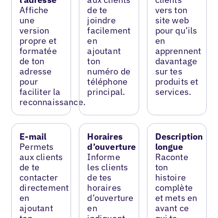
Affiche
de te
vers ton
une
joindre
site web
version
facilement
pour qu’ils
propre et
en
en
formatée
ajoutant
apprennent
de ton
ton
davantage
adresse
numéro de
sur tes
pour
téléphone
produits et
faciliter la
principal.
services.
reconnaissance.
E-mail
Horaires
Description
Permets
d’ouverture
longue
aux clients
Informe
Raconte
de te
les clients
ton
contacter
de tes
histoire
directement
horaires
complète
en
d’ouverture
et mets en
ajoutant
en
avant ce