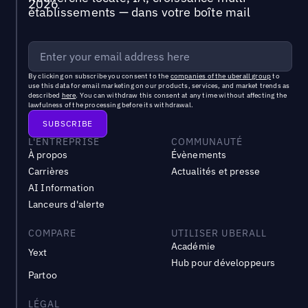
établissements — dans votre boîte mail
By clicking on subscribe you consent to the
companies of the uberall group
to
use this data for email marketing on our products, services, and market trends as
described
here
. You can withdraw this consent at any time without affecting the
lawfulness of the processing before its withdrawal.
L'ENTREPRISE
COMMUNAUTÉ
À propos
Évènements
Carrières
Actualités et presse
AI Information
Lanceurs d'alerte
COMPARE
UTILISER UBERALL
Académie
Yext
Hub pour développeurs
Partoo
LÉGAL