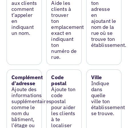
aux clients
Aide les
ton
comment
clients à
adresse
t’appeler
trouver
en
en
ton
ajoutant le
indiquant
emplacement
nom de la
un nom.
exact en
rue où se
indiquant
trouve ton
ton
établissement.
numéro de
rue.
Complément
Code
Ville
d’adresse
postal
Indique
Ajoute des
Ajoute ton
dans
informations
code
quelle
supplémentaires
postal
ville ton
comme le
pour aider
établissement
nom du
les clients
se trouve.
bâtiment,
à te
l’étage ou
localiser