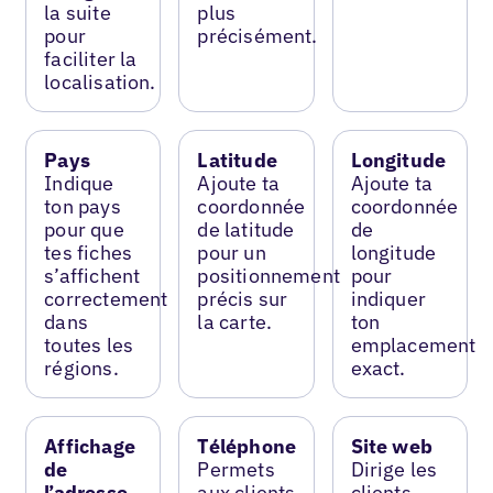
la suite
plus
pour
précisément.
faciliter la
localisation.
Pays
Latitude
Longitude
Indique
Ajoute ta
Ajoute ta
ton pays
coordonnée
coordonnée
pour que
de latitude
de
tes fiches
pour un
longitude
s’affichent
positionnement
pour
correctement
précis sur
indiquer
dans
la carte.
ton
toutes les
emplacement
régions.
exact.
Affichage
Téléphone
Site web
de
Permets
Dirige les
l’adresse
aux clients
clients