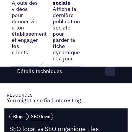
Ajoute des
sociale
vidéos
Affiche ta
pour
dernière
donner vie
publication
à ton
sociale
établissement
pour
et engager
garder ta
les
fiche
clients.
dynamique
et à jour.
Détails techniques
RESOURCES
You might also find interesting
Blogs
SEO local
SEO local vs SEO organique : les