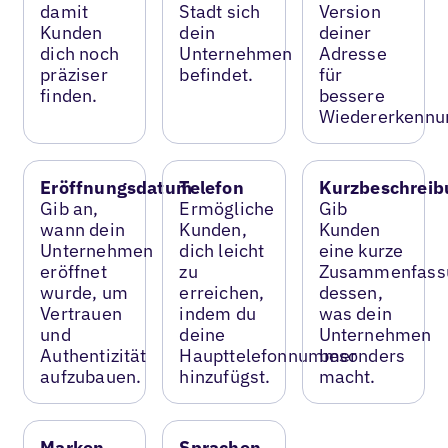
damit
Stadt sich
Version
Kunden
dein
deiner
dich noch
Unternehmen
Adresse
präziser
befindet.
für
finden.
bessere
Wiedererkennu
Eröffnungsdatum
Telefon
Kurzbeschreib
Gib an,
Ermögliche
Gib
wann dein
Kunden,
Kunden
Unternehmen
dich leicht
eine kurze
eröffnet
zu
Zusammenfass
wurde, um
erreichen,
dessen,
Vertrauen
indem du
was dein
und
deine
Unternehmen
Authentizität
Haupttelefonnummer
besonders
aufzubauen.
hinzufügst.
macht.
Marken
Sprachen