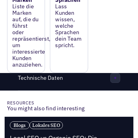
Liste die
Lass
Marken
Kunden
auf, die du
wissen,
führst
welche
oder
Sprachen
repräsentierst,
dein Team
um
spricht.
interessierte
Kunden
anzuziehen.
Technische Daten
RESOURCES
You might also find interesting
Blogs
Lokales SEO