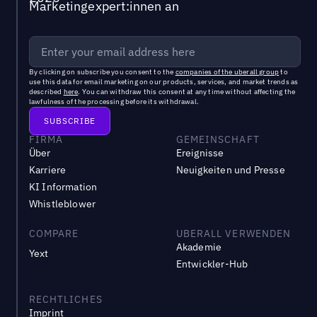
Marketingexpert:innen an
By clicking on subscribe you consent to the
companies of the uberall group
to
use this data for email marketing on our products, services, and market trends as
described
here
. You can withdraw this consent at any time without affecting the
lawfulness of the processing before its withdrawal.
FIRMA
GEMEINSCHAFT
Über
Ereignisse
Karriere
Neuigkeiten und Presse
KI Information
Whistleblower
COMPARE
UBERALL VERWENDEN
Akademie
Yext
Entwickler-Hub
RECHTLICHES
Imprint