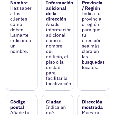
Nombre
Información
Provincia
Haz saber
adicional
/ Región
a los
de la
Indica tu
clientes
dirección
provincia
cómo
Añade
o región
deben
información
para que
llamarte
adicional
tu
indicando
como el
dirección
un
nombre
sea más
nombre.
del
clara en
edificio, el
las
piso o la
búsquedas
unidad
locales.
para
facilitar la
localización.
Código
Ciudad
Dirección
postal
Indica en
mostrada
Añade tu
qué
Muestra