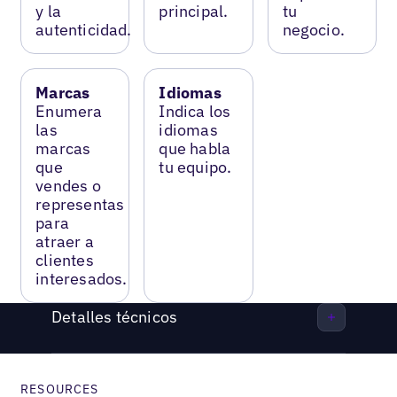
y la
principal.
tu
autenticidad.
negocio.
Marcas
Idiomas
Enumera
Indica los
las
idiomas
marcas
que habla
que
tu equipo.
vendes o
representas
para
atraer a
clientes
interesados.
Detalles técnicos
RESOURCES