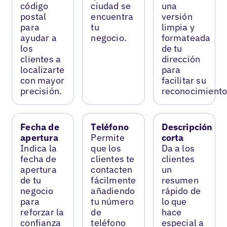
código
ciudad se
una
postal
encuentra
versión
para
tu
limpia y
ayudar a
negocio.
formateada
los
de tu
clientes a
dirección
localizarte
para
con mayor
facilitar su
precisión.
reconocimiento
Fecha de
Teléfono
Descripción
apertura
Permite
corta
Indica la
que los
Da a los
fecha de
clientes te
clientes
apertura
contacten
un
de tu
fácilmente
resumen
negocio
añadiendo
rápido de
para
tu número
lo que
reforzar la
de
hace
confianza
teléfono
especial a