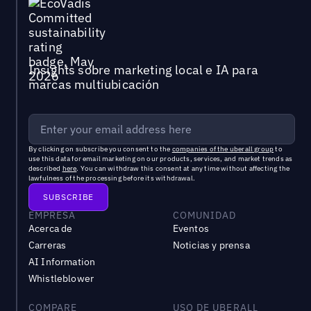
Insights sobre marketing local e IA para
marcas multiubicación
By clicking on subscribe you consent to the
companies of the uberall group
to
use this data for email marketing on our products, services, and market trends as
described
here
. You can withdraw this consent at any time without affecting the
lawfulness of the processing before its withdrawal.
EMPRESA
COMUNIDAD
Acerca de
Eventos
Carreras
Noticias y prensa
AI Information
Whistleblower
COMPARE
USO DE UBERALL