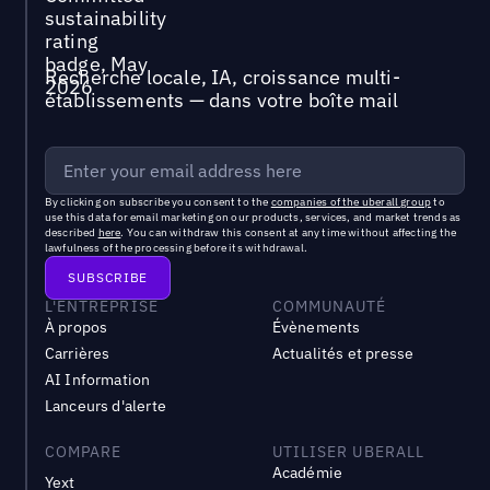
Recherche locale, IA, croissance multi-
établissements — dans votre boîte mail
By clicking on subscribe you consent to the
companies of the uberall group
to
use this data for email marketing on our products, services, and market trends as
described
here
. You can withdraw this consent at any time without affecting the
lawfulness of the processing before its withdrawal.
L'ENTREPRISE
COMMUNAUTÉ
À propos
Évènements
Carrières
Actualités et presse
AI Information
Lanceurs d'alerte
COMPARE
UTILISER UBERALL
Académie
Yext