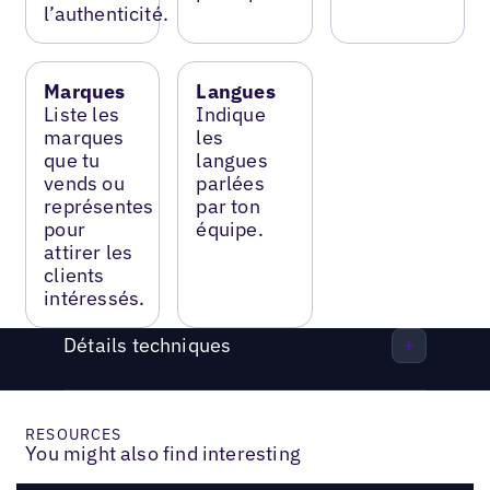
l’authenticité.
Marques
Langues
Liste les
Indique
marques
les
que tu
langues
vends ou
parlées
représentes
par ton
pour
équipe.
attirer les
clients
intéressés.
Détails techniques
RESOURCES
You might also find interesting