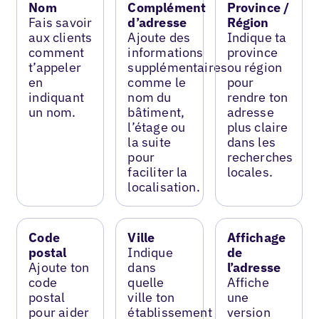
Nom
Complément
Province /
Fais savoir
d’adresse
Région
aux clients
Ajoute des
Indique ta
comment
informations
province
t’appeler
supplémentaires
ou région
en
comme le
pour
indiquant
nom du
rendre ton
un nom.
bâtiment,
adresse
l’étage ou
plus claire
la suite
dans les
pour
recherches
faciliter la
locales.
localisation.
Code
Ville
Affichage
postal
Indique
de
Ajoute ton
dans
l’adresse
code
quelle
Affiche
postal
ville ton
une
pour aider
établissement
version