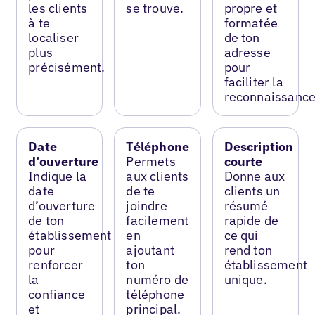
les clients
se trouve.
propre et
à te
formatée
localiser
de ton
plus
adresse
précisément.
pour
faciliter la
reconnaissance
Date
Téléphone
Description
d’ouverture
Permets
courte
Indique la
aux clients
Donne aux
date
de te
clients un
d’ouverture
joindre
résumé
de ton
facilement
rapide de
établissement
en
ce qui
pour
ajoutant
rend ton
renforcer
ton
établissement
la
numéro de
unique.
confiance
téléphone
et
principal.