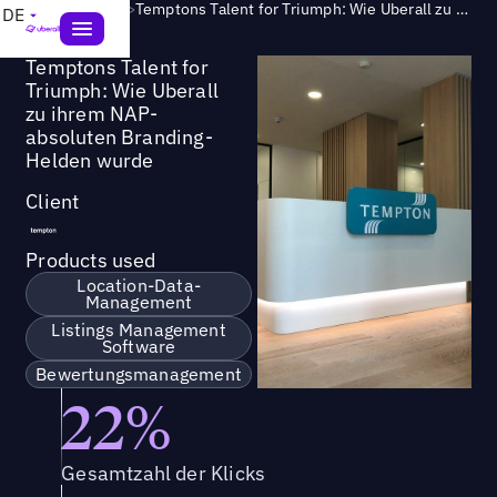
Success Story
>
Temptons Talent for Triumph: Wie Uberall zu ihrem NAP-absoluten Branding-Helden wurde
DE
Temptons Talent for
Triumph: Wie Uberall
zu ihrem NAP-
absoluten Branding-
Helden wurde
Client
Products used
Location-Data-
Management
Listings Management
Software
Bewertungsmanagement
22%
Gesamtzahl der Klicks