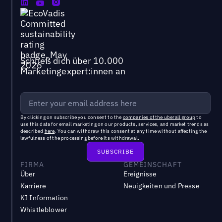
Schließ dich über 10.000
Marketingexpert:innen an
By clicking on subscribe you consent to the
companies of the uberall group
to
use this data for email marketing on our products, services, and market trends as
described
here
. You can withdraw this consent at any time without affecting the
lawfulness of the processing before its withdrawal.
FIRMA
GEMEINSCHAFT
Über
Ereignisse
Karriere
Neuigkeiten und Presse
KI Information
Whistleblower