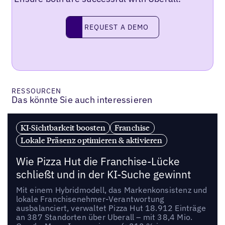
REQUEST A DEMO
request a demo
RESSOURCEN
Das könnte Sie auch interessieren
KI-Sichtbarkeit boosten
Franchise
Lokale Präsenz optimieren & aktivieren
Wie Pizza Hut die Franchise-Lücke
schließt und in der KI-Suche gewinnt
Mit einem Hybridmodell, das Markenkonsistenz und
lokale Franchisenehmer-Verantwortung
ausbalanciert, verwaltet Pizza Hut 18.912 Einträge
an 387 Standorten über Uberall – mit 38,4 Mio.