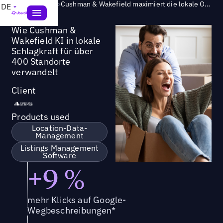
Success Story
>
Cushman & Wakefield maximiert die lokale Online-Sichtbarkeit für über 250 Geschäftsstandorte
DE
Wie Cushman &
Wakefield KI in lokale
Schlagkraft für über
400 Standorte
verwandelt
Client
Products used
Location-Data-
Management
Listings Management
Software
+9 %
mehr Klicks auf Google-
Wegbeschreibungen*