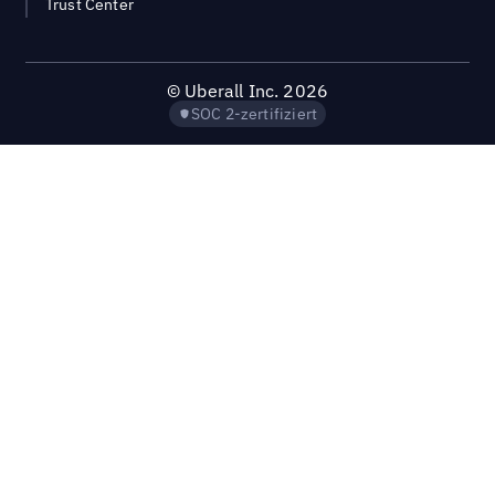
Trust Center
©
Uberall Inc.
2026
SOC 2-zertifiziert