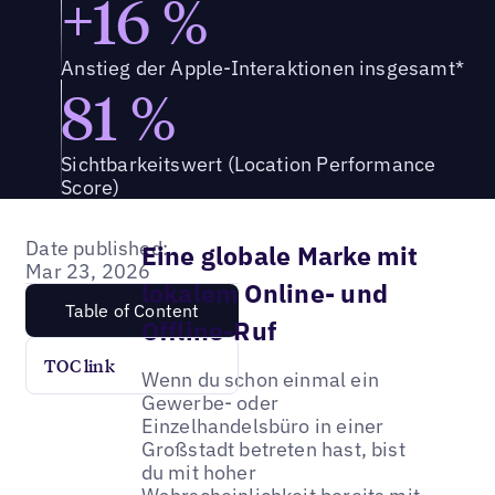
+16 %
Anstieg der Apple-Interaktionen insgesamt*
81 %
Sichtbarkeitswert (Location Performance
Score)
Date published:
Eine globale Marke mit
Mar 23, 2026
lokalem Online- und
Table of Content
Offline-Ruf
TOC link
Wenn du schon einmal ein
Gewerbe- oder
Einzelhandelsbüro in einer
Großstadt betreten hast, bist
du mit hoher