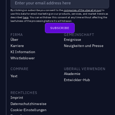
By clicking on subscribe you consent to the
companies of the uberall group
to
use this data for email marketing on our products, services, and market trends as
described
here
. You can withdraw this consent at any time without affecting the
lawfulness of the processing before its withdrawal.
FIRMA
GEMEINSCHAFT
Über
Ereignisse
Karriere
Neuigkeiten und Presse
KI Information
Whistleblower
COMPARE
UBERALL VERWENDEN
Akademie
Yext
Entwickler-Hub
RECHTLICHES
Imprint
Datenschutzhinweise
Cookie-Einstellungen