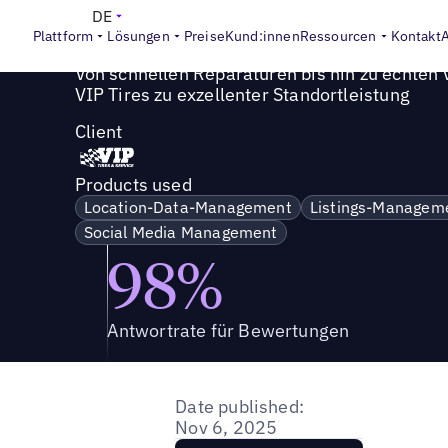
Success Story
>
Von schnellen Reparaturen bis hin zu ech
DE
Plattform
Lösungen
Preise
Kund:innen
Ressourcen
Kontakt
Von schnellen Reparaturen bis hin zu echten
VIP Tires zu exzellenter Standortleistung
Client
Products used
Location-Data-Management
Listings-Managem
Social Media Management
98%
Antwortrate für Bewertungen
Date published:
Nov 6, 2025