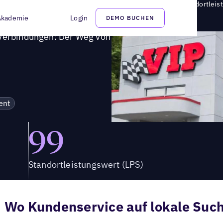
ten Verbindungen: Der Weg von VIP Tires zu exzellenter Standortleis
Akademie
Login
DEMO BUCHEN
 Verbindungen: Der Weg von
ent
99
Standortleistungswert (LPS)
Wo Kundenservice auf lokale Suche