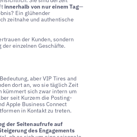
nsichtlich. Sie sind derzeit
ft
innerhalb von nur einem Tag
—
bnis? Ein glühender
urch zeitnahe und authentische
 Vertrauen der Kunden, sondern
g der einzelnen Geschäfte.
 Bedeutung, aber VIP Tires and
den dort an, wo sie täglich Zeit
n kümmert sich zwar intern um
ber seit Kurzem die Posting-
und Apple Business Connect
formen in Kontakt zu treten.
eg der Seitenaufrufe auf
Steigerung des Engagements
gal, ob es sich um eine saisonale