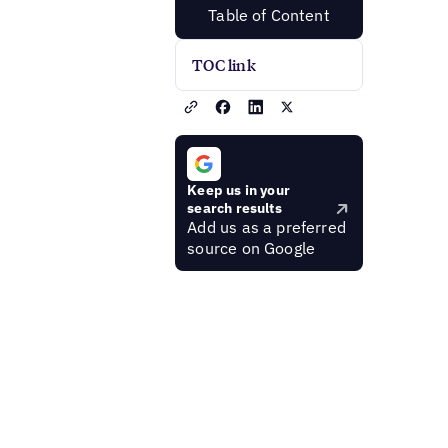
Table of Content
TOC link
Keep us in your
search results
Add us as a preferred
source on Google