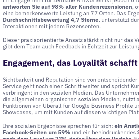
ihr Engagement für zeitnahe Antworten ist jedoch offe
antworten Sie auf 98% aller Kundenrezensionen
, o
eine bemerkenswerte Leistung an 77 Orten. Das Erge
Durchschnittsbewertung 4,7 Sterne
, unterstützt d
Interaktionen mit jedem Rezensenten.
Dieser praxisorientierte Ansatz stärkt nicht nur das
gibt dem Team auch Feedback in Echtzeit zur Leistun
Engagement, das Loyalität schafft
Sichtbarkeit und Reputation sind von entscheidender
Service geht noch einen Schritt weiter und spricht Kun
verbringen: in den sozialen Medien. Das Unternehme
die allgemeinen organischen sozialen Medien, nutzt a
Funktionen von Uberall für Google Business Profile 
Showcases, um mit Kunden auf diesen wichtigen Platt
Ihre sozialen Ergebnisse sprechen für sich:
ein Ansti
Facebook-Seiten um 59%
und ein beeindruckendes
nach dem Level um 77% gegenüber dem Vorjahr
. E