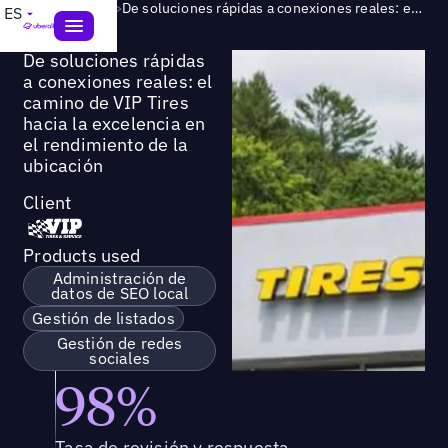
Success Story
>
De soluciones rápidas a conexiones reales: el camino de VIP Tires hacia la excelencia en el rendimiento de la ubicación
ES
De soluciones rápidas
a conexiones reales: el
camino de VIP Tires
hacia la excelencia en
el rendimiento de la
ubicación
Client
Products used
Administración de
datos de SEO local
Gestión de listados
Gestión de redes
sociales
98%
Tasa de revisión y respuesta