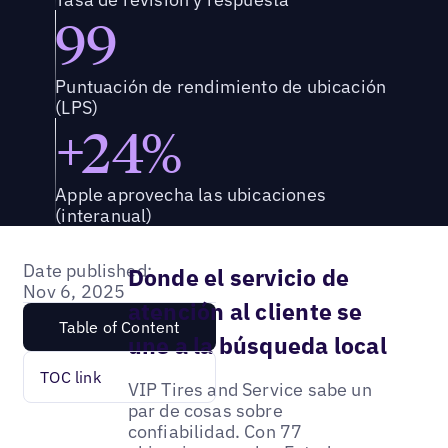
99
Puntuación de rendimiento de ubicación
(LPS)
+24%
Apple aprovecha las ubicaciones
(interanual)
Date published:
Donde el servicio de
Nov 6, 2025
atención al cliente se
Table of Content
une a la búsqueda local
TOC link
VIP Tires and Service sabe un
par de cosas sobre
confiabilidad. Con 77