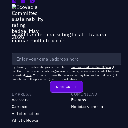
Insights sobre marketing local e IA para
marcas multiubicación
By clicking on subscribe you consent to the
companies of the uberall group
to
use this data for email marketing on our products, services, and market trends as
described
here
. You can withdraw this consent at any time without affecting the
lawfulness of the processing before its withdrawal.
EMPRESA
COMUNIDAD
Acerca de
Eventos
Carreras
Noticias y prensa
AI Information
Whistleblower