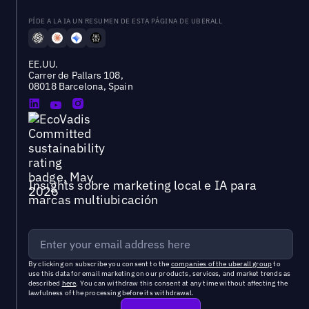
PÍDE A LA IA UN RESUMEN DE ESTA PÁGINA DE UBERALL
EE.UU.
Carrer de Pallars 108,
08018 Barcelona, Spain
Insights sobre marketing local e IA para
marcas multiubicación
By clicking on subscribe you consent to the
companies of the uberall group
to
use this data for email marketing on our products, services, and market trends as
described
here
. You can withdraw this consent at any time without affecting the
lawfulness of the processing before its withdrawal.