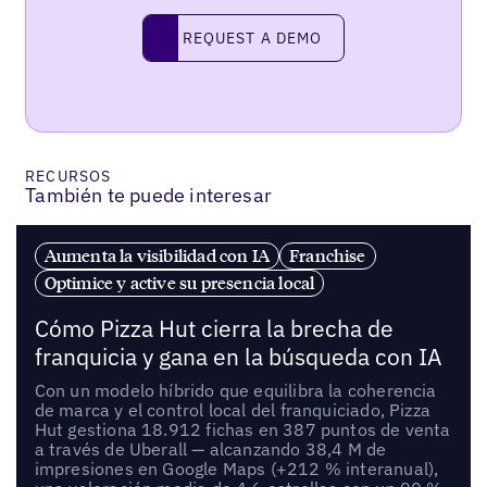
REQUEST A DEMO
request a demo
RECURSOS
También te puede interesar
Aumenta la visibilidad con IA
Franchise
Optimice y active su presencia local
Cómo Pizza Hut cierra la brecha de
franquicia y gana en la búsqueda con IA
Con un modelo híbrido que equilibra la coherencia
de marca y el control local del franquiciado, Pizza
Hut gestiona 18.912 fichas en 387 puntos de venta
a través de Uberall — alcanzando 38,4 M de
impresiones en Google Maps (+212 % interanual),