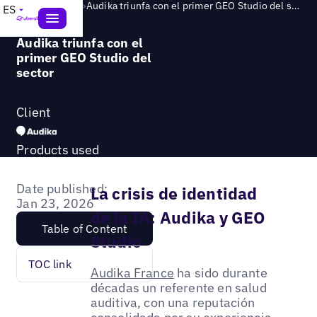
Success Story
>
Audika triunfa con el primer GEO Studio del sector
ES
Audika triunfa con el
primer GEO Studio del
sector
Client
Products used
Date published:
La crisis de identidad
Jan 23, 2026
de la IA: Audika y GEO
Table of Content
Studio
TOC link
Audika France
ha sido durante
décadas un referente en salud
auditiva, con una reputación