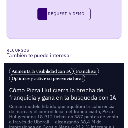
REQUEST A DEMO
request a demo
RECURSOS
También te puede interesar
Aumenta la visibilidad con IA
Franchise
Optimice y active su presencia local
Cómo Pizza Hut cierra la brecha de
franquicia y gana en la búsqueda con IA
Con un modelo híbrido que equilibra la coherencia
de marca y el control local del franquiciado, Pizza
Hut gestiona 18.912 fichas en 387 puntos de venta
a través de Uberall — alcanzando 38,4 M de
impresiones en Google Maps (+212 % interanual),