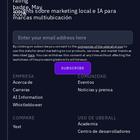
Insights sobre marketing local e IA para
marcas multiubicación
By clicking on subscribe you consent to the
companies of the uberall group
to
use this data for email marketing on our products, services, and market trends as
described
here
. You can withdraw this consent at any time without affecting the
lawfulness of the processing before its withdrawal.
EMPRESA
COMUNIDAD
Acerca de
Eventos
Carreras
Noticias y prensa
AI Information
Whistleblower
COMPARE
USO DE UBERALL
Academia
Yext
Centro de desarrolladores