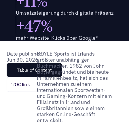
+11%
Umsatzsteigerung durch digitale Präsenz
+47%
mehr Website-Klicks über Google*
Date published:
BOYLE Sports
ist Irlands
Jun 30, 2026
größter unabhängiger
Buchmacher. 1982 von John
Table of Content
Boyle gegründet und bis heute
in Familienbesitz, hat sich das
Unternehmen zu einem
TOC link
internationalen Sportwetten-
und Gaming-Konzern mit einem
Filialnetz in Irland und
Großbritannien sowie einem
starken Online-Geschäft
entwickelt.