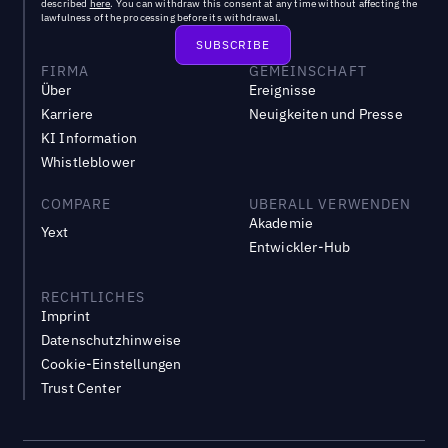
described
here
. You can withdraw this consent at any time without affecting the
lawfulness of the processing before its withdrawal.
FIRMA
GEMEINSCHAFT
Über
Ereignisse
Karriere
Neuigkeiten und Presse
KI Information
Whistleblower
COMPARE
UBERALL VERWENDEN
Akademie
Yext
Entwickler-Hub
RECHTLICHES
Imprint
Datenschutzhinweise
Cookie-Einstellungen
Trust Center