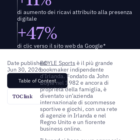
di aumento dei ricavi attribuito alla presenza
digitale
+47%
di clic verso il sito web da Google*
Date published:
BOYLE Sports
è il più grande
Jun 30, 2026
bookmaker indipendente
d’Irlanda. Fondato da John
Table of Content
Boyle nel 1982 e ancora di
proprietà della famiglia, è
diventato un’azienda
TOC link
internazionale di scommesse
sportive e giochi, con una rete
di agenzie in Irlanda e nel
Regno Unito e un fiorente
business online.