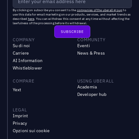
By clicking on subscribe you consent to the
companies of the uberall group
to
use this data for email marketing on our products, services, and market trends as
described
here
. You can withdraw this consent at any time without affecting the
lawfulness of the processing before its withdrawal.
COMPANY
COMMUNITY
Su di noi
Eventi
Carriere
News & Press
AI Information
Whistleblower
COMPARE
USING UBERALL
Academia
Yext
Developer hub
LEGAL
Imprint
Privacy
Opzioni sui cookie