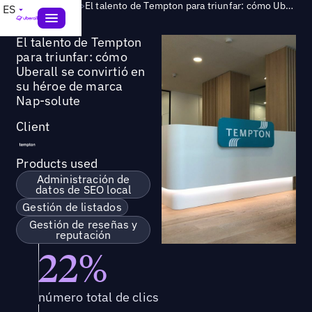
Success Story
>
El talento de Tempton para triunfar: cómo Uberall se convirtió en su héroe de marca Nap-solute
ES
El talento de Tempton
para triunfar: cómo
Uberall se convirtió en
su héroe de marca
Nap-solute
Client
Products used
Administración de
datos de SEO local
Gestión de listados
Gestión de reseñas y
reputación
22%
número total de clics