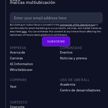
marcas multiubicación
By clicking on subscribe you consent to the
companies of the uberall group
to
use this data for email marketing on our products, services, and market trends as
described
here
. You can withdraw this consent at any time without affecting the
lawfulness of the processing before its withdrawal.
EMPRESA
COMUNIDAD
Acerca de
Eventos
Carreras
Noticias y prensa
AI Information
Whistleblower
COMPARE
USO DE UBERALL
Academia
Yext
Centro de desarrolladores
JURÍDICO
Impronta