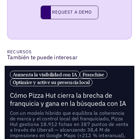
REQUEST A DEMO
request a demo
RECURSOS
También te puede interesar
Aumenta la visibilidad con IA
Franchise
Optimice y active su presencia local
Cómo Pizza Hut cierra la brecha de
franquicia y gana en la búsqueda con IA
Con un modelo híbrido que equilibra la coherencia
de marca y el control local del franquiciado, Pizza
Hut gestiona 18.912 fichas en 387 puntos de venta
a través de Uberall — alcanzando 38,4 M de
impresiones en Google Maps (+212 % interanual),