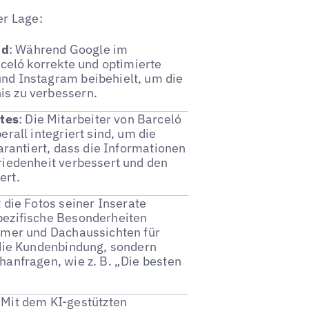
er Lage:
nd
: Während Google im
rceló korrekte und optimierte
nd Instagram beibehielt, um die
is zu verbessern.
tes
: Die Mitarbeiter von Barceló
rall integriert sind, um die
garantiert, dass die Informationen
riedenheit verbessert und den
ert.
t die Fotos seiner Inserate
pezifische Besonderheiten
ommer und Dachaussichten für
 die Kundenbindung, sondern
hanfragen, wie z. B. „Die besten
: Mit dem KI-gestützten