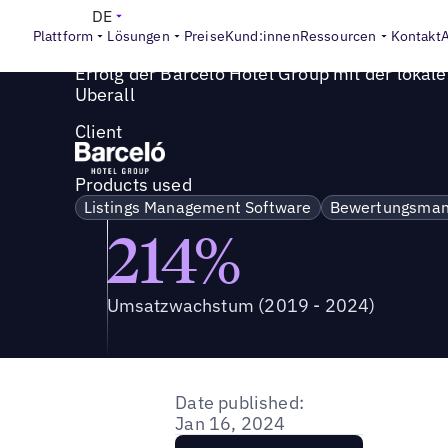
Success Story
>
Erfolg der Barceló Hotel Group mit der lo
DE
Plattform
Lösungen
Preise
Kund:innen
Ressourcen
Kontakt
Erfolg der Barceló Hotel Group mit der lokal
Uberall
Client
Products used
Listings Management Software
Bewertungsma
214%
Umsatzwachstum (2019 - 2024)
Date published:
Jan 16, 2024