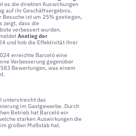
t es die direkten Auswirkungen
g auf ihr Geschäftsergebnis.
er Besuche ist um 25% gestiegen,
 zeigt, dass die
ebote verbessert wurden.
emeldet
Anstieg der
4 und hob die Effektivität ihrer
2024 erreichte Barceló eine
 eine Verbesserung gegenüber
70.583 Bewertungen, was einem
t.
l unterstreicht das
imierung im Gastgewerbe. Durch
chen Betrieb hat Barceló ein
 welche starken Auswirkungen die
 im großen Maßstab hat.