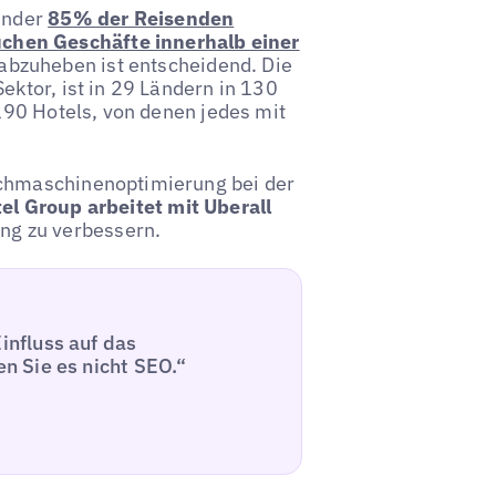
tender
85% der Reisenden
hen Geschäfte innerhalb einer
 abzuheben ist entscheidend. Die
ektor, ist in 29 Ländern in 130
 190 Hotels, von denen jedes mit
uchmaschinenoptimierung bei der
el Group arbeitet mit Uberall
ng zu verbessern.
nfluss auf das
n Sie es nicht SEO.“