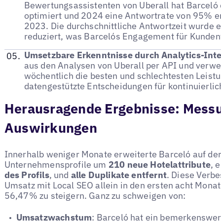
Bewertungsassistenten von Uberall hat Barceló
optimiert und 2024 eine Antwortrate von 95% e
2023. Die durchschnittliche Antwortzeit wurde e
reduziert, was Barcelós Engagement für Kunde
Umsetzbare Erkenntnisse durch Analytics-Inte
aus den Analysen von Uberall per API und verw
wöchentlich die besten und schlechtesten Leist
datengestützte Entscheidungen für kontinuierli
Herausragende Ergebnisse: Mess
Auswirkungen
Innerhalb weniger Monate erweiterte Barceló auf der
Unternehmensprofile um
210 neue Hotelattribute
, 
des Profils
, und
alle Duplikate entfernt
. Diese Verb
Umsatz mit Local SEO allein in den ersten acht Mon
56,47% zu steigern. Ganz zu schweigen von:
Umsatzwachstum
: Barceló hat ein bemerkenswer