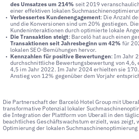
des Umsatzes um 214%
seit 2019 veranschaulich
einer effektiven lokalen Suchmaschinenoptimierun
Verbessertes Kundenengagement
: Die Anzahl d
und die Konversionen sind um 20% gestiegen. Dies
Kundeninteraktionen durch optimierte lokale Ang
Die Transaktion steigt
: Barceló hat auch einen g
Transaktionen seit Jahresbeginn um 42%
für 202
lokalen SEO-Bemühungen hervor.
Kennzahlen für positive Bewertungen
: Im Jahr 
durchschnittliche Bewertungsbewertung von 4,6,
4,5 im Jahr 2022. Im Jahr 2024 erhielten sie 1
Anstieg von 12% gegenüber dem Vorjahr entsprich
Die Partnerschaft der Barceló Hotel Group mit Uberal
transformative Potenzial lokaler Suchmaschinenopt
die Integration der Plattform von Uberall in den tägli
beachtliches Geschäftswachstum erzielt, was zeigt,
Optimierung der lokalen Suchmaschinenoptimierung