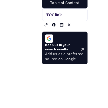
Table of Content
TOC link
Keep us in your
search results
Add us as a preferred
source on Google