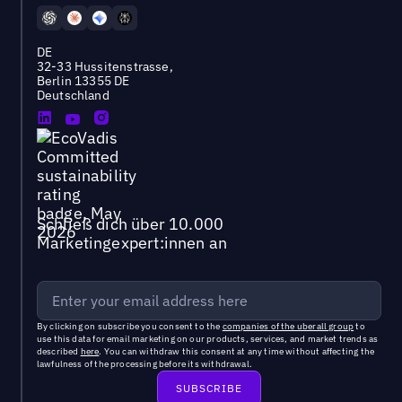
DE
32-33 Hussitenstrasse,
Berlin 13355 DE
Deutschland
Schließ dich über 10.000
Marketingexpert:innen an
By clicking on subscribe you consent to the
companies of the uberall group
to
use this data for email marketing on our products, services, and market trends as
described
here
. You can withdraw this consent at any time without affecting the
lawfulness of the processing before its withdrawal.