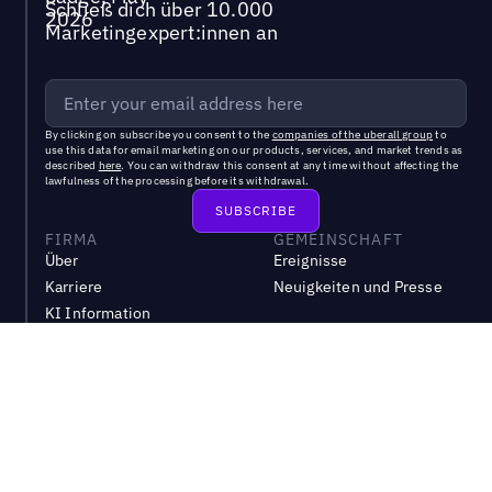
Schließ dich über 10.000
Marketingexpert:innen an
By clicking on subscribe you consent to the
companies of the uberall group
to
use this data for email marketing on our products, services, and market trends as
described
here
. You can withdraw this consent at any time without affecting the
lawfulness of the processing before its withdrawal.
FIRMA
GEMEINSCHAFT
Über
Ereignisse
Karriere
Neuigkeiten und Presse
KI Information
Whistleblower
COMPARE
UBERALL VERWENDEN
Akademie
Yext
Entwickler-Hub
RECHTLICHES