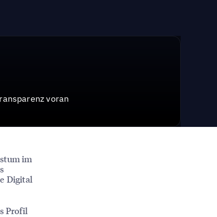
Transparenz voran
hstum im
es
 Digital
s Profil