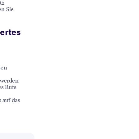
tz
en Sie
iertes
zen
u werden
es Rufs
 auf das