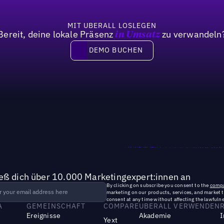
MIT UBERALL LOSLEGEN
Bereit, deine lokale Präsenz
zu verwandeln
in Umsatz
DEMO BUCHEN
DEMO BUCHEN
ieß dich über 10.000 Marketingexpert:innen an
By clicking on subscribe you consent to the
compa
marketing on our products, services, and market 
consent at any time without affecting the lawfulne
A
GEMEINSCHAFT
COMPARE
UBERALL VERWENDEN
Ereignisse
Akademie
I
Yext