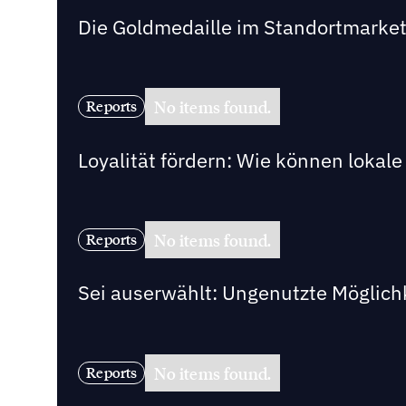
Die Goldmedaille im Standortmarke
No items found.
Reports
Loyalität fördern: Wie können loka
No items found.
Reports
Sei auserwählt: Ungenutzte Möglich
No items found.
Reports