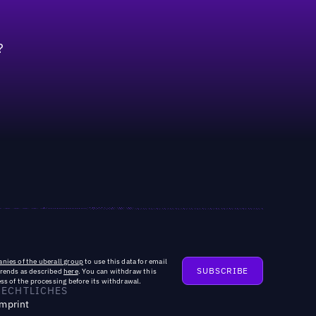
?
nies of the uberall group
to use this data for email
trends as described
here
. You can withdraw this
ss of the processing before its withdrawal.
RECHTLICHES
mprint