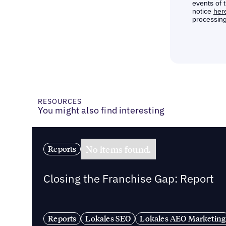
RESOURCES
You might also find interesting
No items found.
Reports
Closing the Franchise Gap: Report
Reports
Lokales SEO
Lokales AEO Marketing