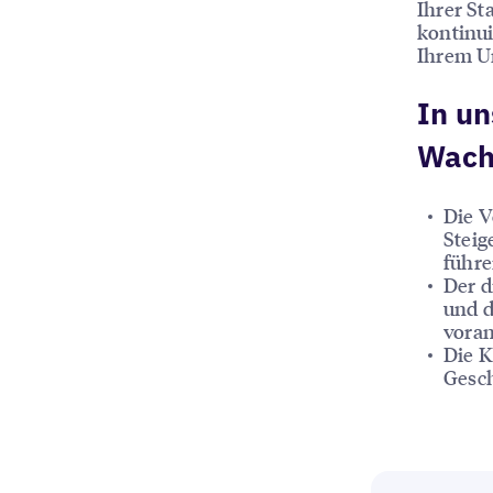
Ihrer St
kontinui
Ihrem U
In un
Wach
Die V
Steig
führ
Der d
und d
voran
Die K
Gesch