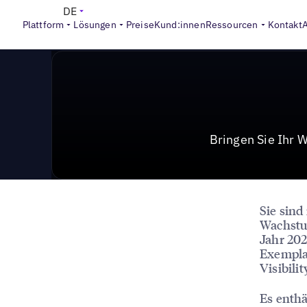
>
Reports
Auf Hochtouren ins Wachstumsjahr 2024 dank dig
DE
Plattform
Lösungen
Preise
Kund:innen
Ressourcen
Kontakt
Bringen Sie Ihr 
Sie sind
Wachstu
Jahr 202
Exempla
Visibili
Es enthä