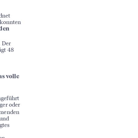
dnet
e konnten
den
. Der
ägt 48
s volle
hgeführt
ger oder
ehmenden
 und
gtes
en,