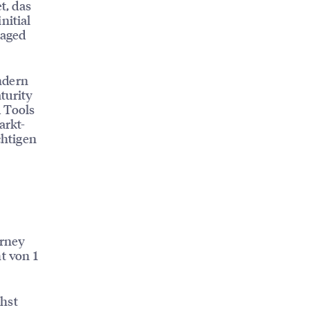
t, das
nitial
naged
ndern
turity
d Tools
arkt-
chtigen
urney
t von 1
chst