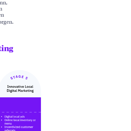
nn,
in
en
orgen.