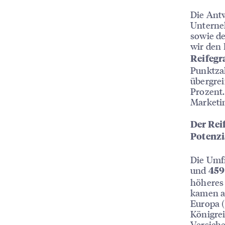
Die Ant
Unterne
sowie de
wir den
Reifeg
Punktzah
übergrei
Prozent.
Marketi
Der Rei
Potenzi
Die Umfr
und
459
höheres 
kamen au
Europa (
Königrei
Versiche