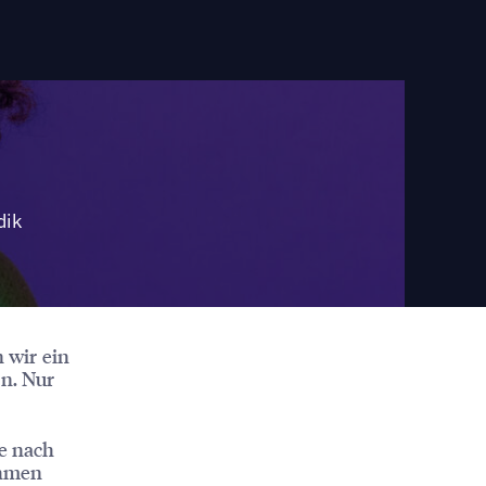
dik
 wir ein
n. Nur
je nach
ehmen