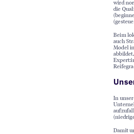
wird nor
die Qual
(beginne
(gesteue
Beim lok
auch Str
Model in
abbilde
Expert:
Reifegr
Unser
In unser
Unterne
aufzufal
(niedrig
Damit un