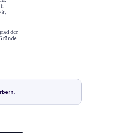
1;
it,
grad der
 Gründe
rbern.