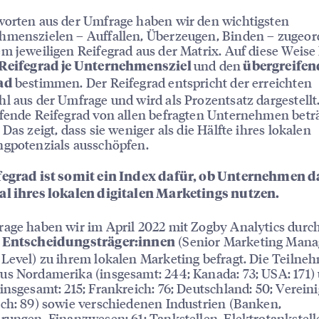
worten aus der Umfrage haben wir den wichtigsten
hmenszielen – Auffallen, Überzeugen, Binden – zugeor
m jeweiligen Reifegrad aus der Matrix. Auf diese Weis
und den
Reifegrad je Unternehmensziel
übergreifen
bestimmen. Der Reifegrad entspricht der erreichten
rad
l aus der Umfrage und wird als Prozentsatz dargestellt
fende Reifegrad von allen befragten Unternehmen betr
 Das zeigt, dass sie weniger als die Hälfte ihres lokalen
ngpotenzials ausschöpfen.
fegrad ist somit ein Index dafür, ob Unternehmen da
al ihres lokalen digitalen Marketings nutzen.
age haben wir im April 2022 mit Zogby Analytics durc
(Senior Marketing Mana
 Entscheidungsträger:innen
Level) zu ihrem lokalen Marketing befragt. Die Teiln
s Nordamerika (insgesamt: 244; Kanada: 73; USA: 171)
insgesamt: 215; Frankreich: 76; Deutschland: 50; Vereini
ch: 89) sowie verschiedenen Industrien (Banken,
rungen, Finanzwesen: 61; Tankstellen, Elektrotankstell