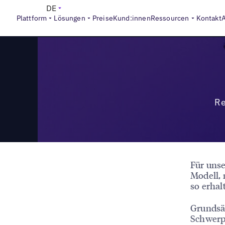
>
Reports
So messen Sie den Reifegrad des lokalen Market
DE
Plattform
Lösungen
Preise
Kund:innen
Ressourcen
Kontakt
Re
Für unse
Modell,
so erhal
Grundsät
Schwerp