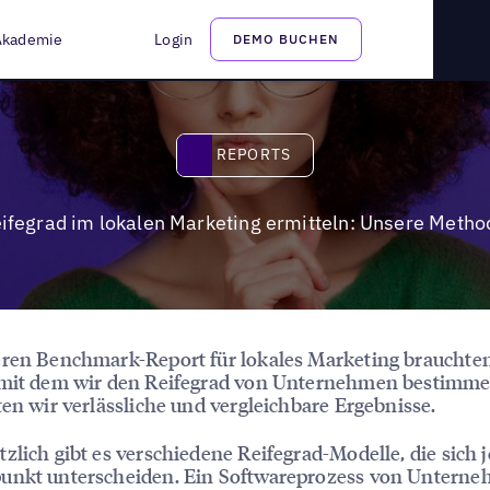
ings: Unsere Methodik
Akademie
Login
DEMO BUCHEN
Reports
REPORTS
ifegrad im lokalen Marketing ermitteln: Unsere Metho
ren Benchmark-Report für lokales Marketing brauchten
 mit dem wir den Reifegrad von Unternehmen bestimme
ten wir verlässliche und vergleichbare Ergebnisse.
zlich gibt es verschiedene Reifegrad-Modelle, die sich 
unkt unterscheiden. Ein Softwareprozess von Untern