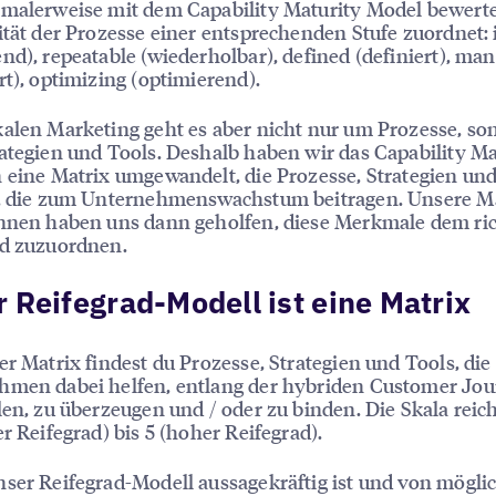
malerweise mit dem Capability Maturity Model bewerte
ität der Prozesse einer entsprechenden Stufe zuordnet: i
nd), repeatable (wiederholbar), defined (definiert), ma
rt), optimizing (optimierend).
alen Marketing geht es aber nicht nur um Prozesse, so
ategien und Tools. Deshalb haben wir das Capability Ma
 eine Matrix umgewandelt, die Prozesse, Strategien un
t, die zum Unternehmenswachstum beitragen. Unsere M
innen haben uns dann geholfen, diese Merkmale dem ri
ad zuzuordnen.
 Reifegrad-Modell ist eine Matrix
er Matrix findest du Prozesse, Strategien und Tools, die
hmen dabei helfen, entlang der hybriden Customer Jo
len, zu überzeugen und / oder zu binden. Die Skala reich
er Reifegrad) bis 5 (hoher Reifegrad).
ser Reifegrad-Modell aussagekräftig ist und von mögli