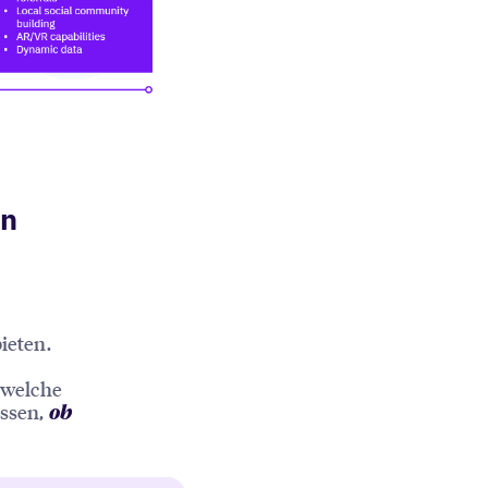
en
ieten.
 welche
issen,
ob