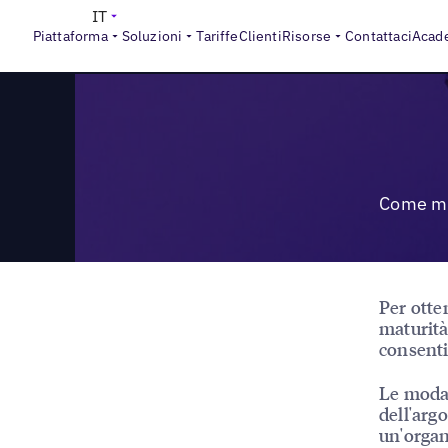
>
Reports
Come misurare la maturità del marketing locale: 
IT
Piattaforma
Soluzioni
Tariffe
Clienti
Risorse
Contattaci
Acad
Come mis
Per otten
maturità
consenti
Le modal
dell'arg
un'organ