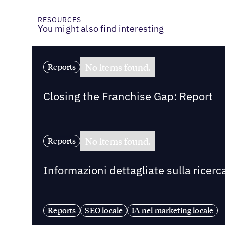
RESOURCES
You might also find interesting
No items found.
Reports
Closing the Franchise Gap: Report
No items found.
Reports
Informazioni dettagliate sulla ricerca
Reports
SEO locale
IA nel marketing locale