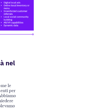
à nel
ome le
enti per
. Abbiamo
hiedere
volevamo