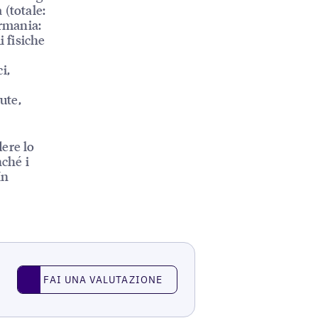
 (totale:
ermania:
i fisiche
i,
ute,
ere lo
nché i
In
Fai una valutazione
FAI UNA VALUTAZIONE