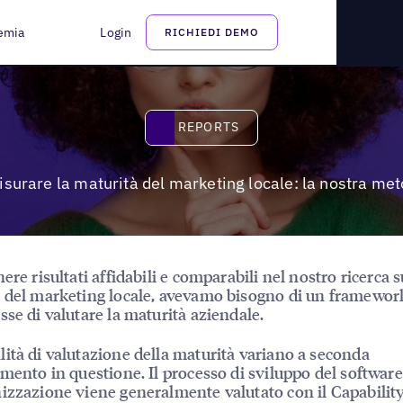
la nostra metodologia
emia
Login
RICHIEDI DEMO
Reports
REPORTS
urare la maturità del marketing locale: la nostra me
ere risultati affidabili e comparabili nel nostro ricerca s
 del marketing locale, avevamo bisogno di un framework
sse di valutare la maturità aziendale.
ità di valutazione della maturità variano a seconda
omento in questione. Il processo di sviluppo del software
izzazione viene generalmente valutato con il Capabilit