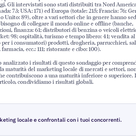
gi. Gli intervistati sono stati distribuiti tra Nord America
ada: 73; USA: 171) ed Europa (totale: 215; Francia: 76; G
o Unito: 89), oltre a vari settori che in genere hanno sed
bisogno di collegare il mondo online e offline (banche,
ioni, finanza: 61; distributori di benzina o veicoli elettric
et: 98; ospitalità, turismo e tempo libero: 41; vendita al
o per i consumatori) prodotti, drogheria, parrucchieri, sal
 farmacia, ecc.: 111; ristorante e cibo: 100).
analizzato i risultati di questo sondaggio per comprend
lla maturità del marketing locale di mercati e settori, no
he contribuiscono a una maturità inferiore o superiore. 
ticolo, condividiamo i risultati globali.
eting locale e confrontali con i tuoi concorrenti.