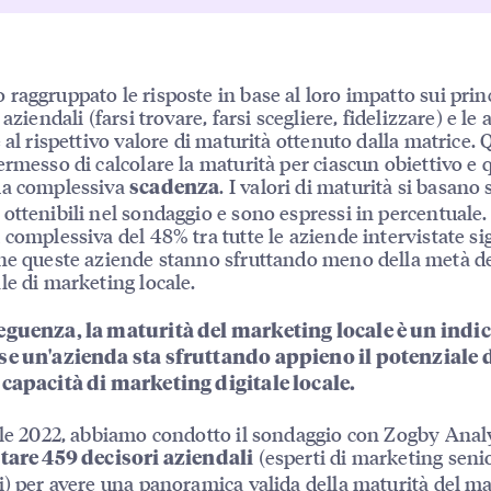
raggruppato le risposte in base al loro impatto sui princ
 aziendali (farsi trovare, farsi scegliere, fidelizzare) e l
 al rispettivo valore di maturità ottenuto dalla matrice. 
ermesso di calcolare la maturità per ciascun obiettivo e 
ma complessiva
. I valori di maturità si basano 
scadenza
ottenibili nel sondaggio e sono espressi in percentuale
 complessiva del 48% tra tutte le aziende intervistate si
he queste aziende stanno sfruttando meno della metà de
le di marketing locale.
eguenza, la maturità del marketing locale è un indic
se un'azienda sta sfruttando appieno il potenziale d
capacità di marketing digitale locale.
ile 2022, abbiamo condotto il sondaggio con Zogby Analy
(esperti di marketing seni
tare 459 decisori aziendali
i) per avere una panoramica valida della maturità del m