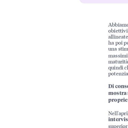
Abbiamo 
obiettivi
allineate
ha poi p
una sti
massimi 
maturità
quindi c
potenzia
Di cons
mostra 
proprie 
Nell'apr
intervis
superior