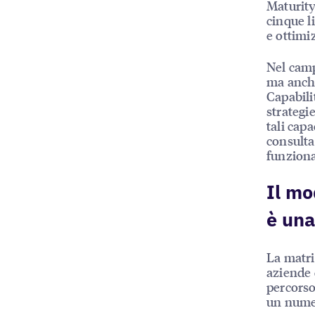
Maturity
cinque li
e ottimi
Nel camp
ma anche
Capabili
strategie
tali capa
consulta
funziona
Il mo
è una
La matri
aziende d
percorso
un numer