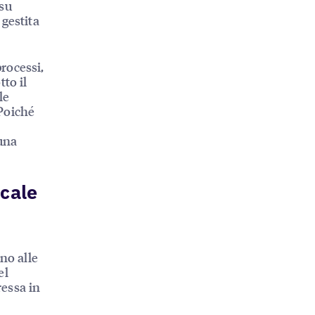
 su
 gestita
rocessi,
to il
le
 Poiché
cuna
ocale
no alle
el
ressa in