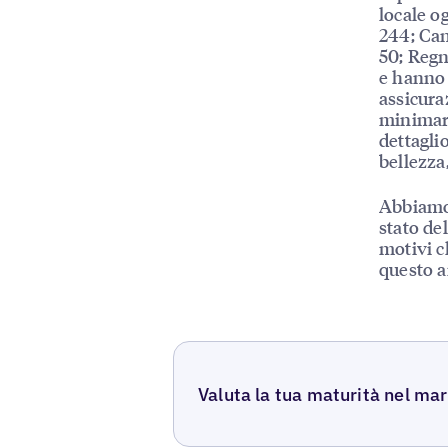
locale og
244; Can
50; Regn
e hanno 
assicuraz
minimark
dettagli
bellezza,
Abbiamo 
stato de
motivi c
questo ar
Valuta la tua maturità nel mark