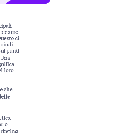
ipali
e abbiamo
Questo ci
quindi
sui punti
. Una
gnifica
l loro
e che
elle
tics,
or o
arketing