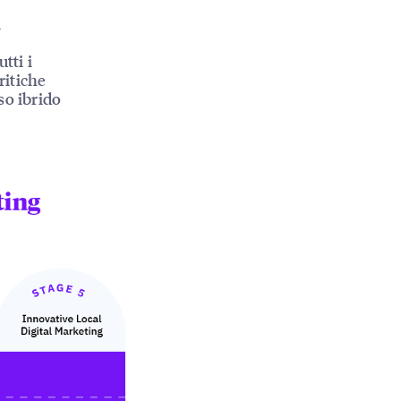
l
tti i
ritiche
so ibrido