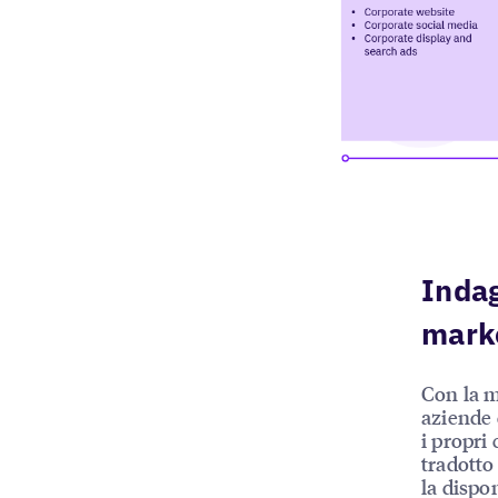
Indag
marke
Con la m
aziende 
i propri
tradotto
la dispo