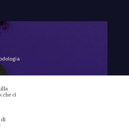
todologia
ulla
 che ci
 di
y