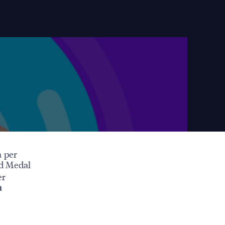
a per
ld Medal
er
a