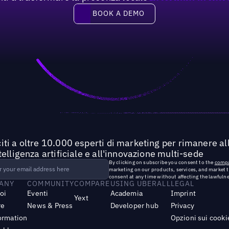
Book a demo
BOOK A DEMO
iti a oltre 10.000 esperti di marketing per rimanere all
ntelligenza artificiale e all'innovazione multi-sede
By clicking on subscribe you consent to the
compa
marketing on our products, services, and market 
consent at any time without affecting the lawfulne
ANY
COMMUNITY
COMPARE
USING UBERALL
LEGAL
noi
Eventi
Academia
Imprint
Yext
re
News & Press
Developer hub
Privacy
ormation
Opzioni sui cooki