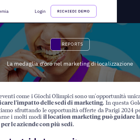
emia
Login
RICHIEDI DEMO
Reports
REPORTS
La medaglia d'oro nel marketing di localizzazione
 eventi come i Giochi Olimpici sono un'opportunità unic
. In questa Go
icare l'impatto delle sedi di marketing
tiamo sfruttando le opportunità offerte da Parigi 2024 p
rne i molti modi
il location marketing può guidare l
.
 per le aziende con più sedi