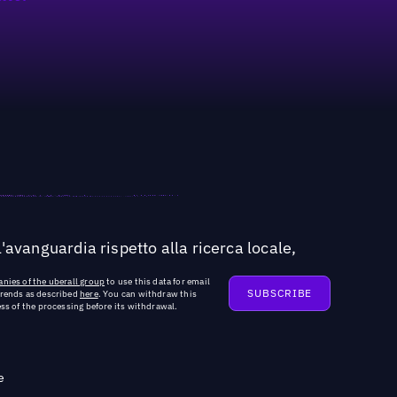
'avanguardia rispetto alla ricerca locale,
nies of the uberall group
to use this data for email
trends as described
here
. You can withdraw this
ss of the processing before its withdrawal.
e