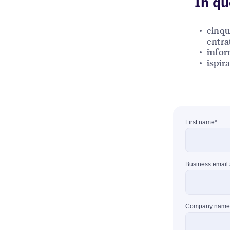
In qu
cinqu
entra
infor
ispir