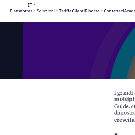
>
Reports
La medaglia d'oro nel marketing di localizzazione
IT
Piattaforma
Soluzioni
Tariffe
Clienti
Risorse
Contattaci
Acad
I grandi
moltipl
Guide, s
dimostra
crescita