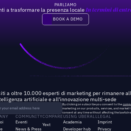
PARLIAMO
nti a trasformare la presenza locale
In termini di entr
Book a demo
BOOK A DEMO
iti a oltre 10.000 esperti di marketing per rimanere all
ntelligenza artificiale e all'innovazione multi-sede
By clicking on subscribe you consent to the
compa
marketing on our products, services, and market 
consent at any time without affecting the lawfulne
ANY
COMMUNITY
COMPARE
USING UBERALL
LEGAL
noi
Eventi
Academia
Imprint
Yext
re
News & Press
Developer hub
Privacy