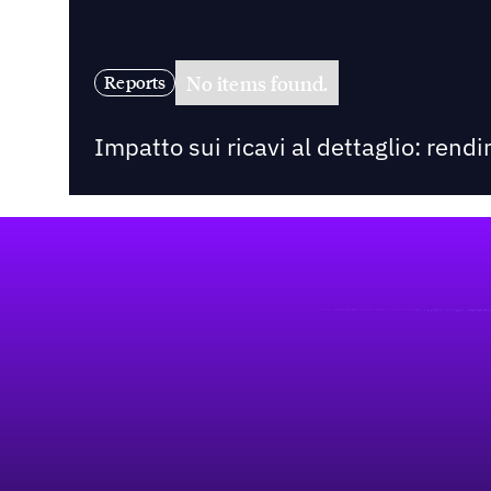
No items found.
Reports
Impatto sui ricavi al dettaglio: rend
Footer