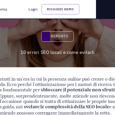
emia
Login
RICHIEDI DEMO
Reports
REPORTS
10 errori SEO locali e come evitarli
trati in un'era in cui la presenza online può creare o di
da. Ecco perché l'ottimizzazione per i motori di ricerca 
ta fondamentale per
sbloccare il potenziale non sfrut
 Eppure, sorprendentemente, molte aziende non riescon
 l'occasione quando si tratta di ottimizzare le proprie ins
a guida, noi
e 
svelare le complessità della SEO locale
aziende possono correggere immediatamente la rotta.