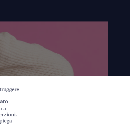
struggere
è
tato
o a
erzioni.
spiega