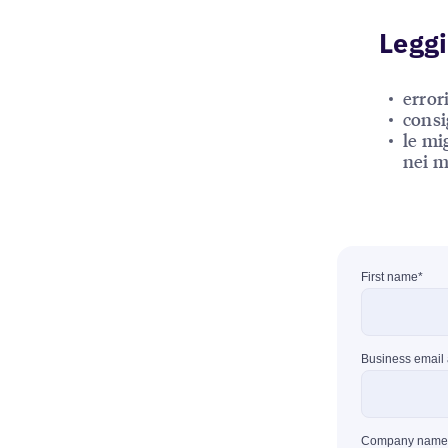
Leggi
error
consig
le mi
nei m