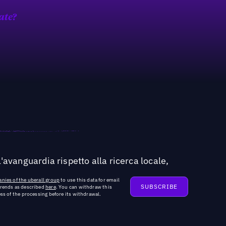
ate?
'avanguardia rispetto alla ricerca locale,
nies of the uberall group
to use this data for email
trends as described
here
. You can withdraw this
ss of the processing before its withdrawal.