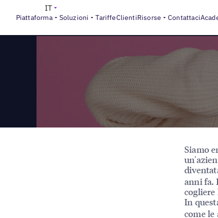
>
Reports
10 errori SEO locali e come evitarli
IT
Piattaforma
Soluzioni
Tariffe
Clienti
Risorse
Contattaci
Acad
Siamo en
un'azien
diventa
anni fa.
cogliere
In quest
come le 