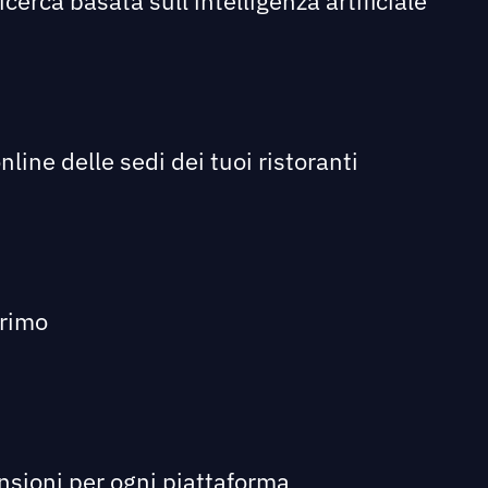
icerca basata sull'intelligenza artificiale
line delle sedi dei tuoi ristoranti
primo
ensioni per ogni piattaforma