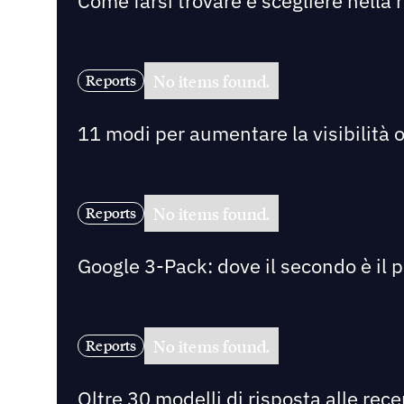
Come farsi trovare e scegliere nella r
No items found.
Reports
11 modi per aumentare la visibilità on
No items found.
Reports
Google 3-Pack: dove il secondo è il 
No items found.
Reports
Oltre 30 modelli di risposta alle rec