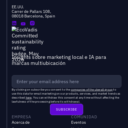
EE.UU.
Carrer de Pallars 108,
08018 Barcelona, Spain
Insights sobre marketing local e IA para
marcas multiubicación
By clicking on subscribe you consent to the
companies of the uberall group
to
use this data for email marketing on our products, services, and market trends as
described
here
. You can withdraw this consent at any time without affecting the
lawfulness of the processing before its withdrawal.
EMPRESA
COMUNIDAD
Acerca de
Eventos