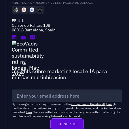
PÍDE A LA IA UN RESUMEN DE ESTA PÁGINA DE UBERALL
EE.UU.
Carrer de Pallars 108,
08018 Barcelona, Spain
Insights sobre marketing local e IA para
marcas multiubicación
By clicking on subscribe you consent to the
companies of the uberall group
to
use this data for email marketing on our products, services, and market trends as
described
here
. You can withdraw this consent at any time without affecting the
lawfulness of the processing before its withdrawal.