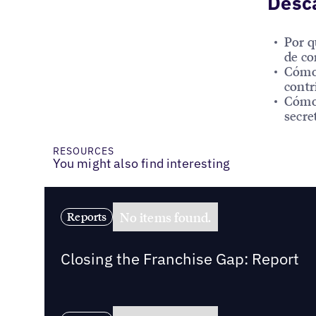
Desca
Por q
de co
Cómo 
contr
Cómo 
secre
RESOURCES
You might also find interesting
No items found.
Reports
Closing the Franchise Gap: Report