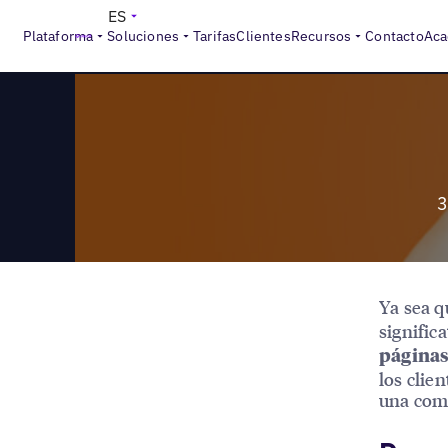
>
Reports
3 razones por las que necesitas un localizador d
ES
Plataforma
Soluciones
Tarifas
Clientes
Recursos
Contacto
Aca
3
Ya sea q
signific
páginas
los clien
una com