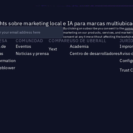
hts sobre marketing local e IA para marcas multiubica
By clicking on subscribe you consent to the
compa
marketing on our products, services, and market 
consent at any time without affecting the lawfulne
ESA
COMUNIDAD
COMPARE
USO DE UBERALL
JURÍ
 de
Eventos
Academia
Impro
Yext
as
Noticias y prensa
Centro de desarrolladores
Aviso 
ormation
Config
leblower
Trust 