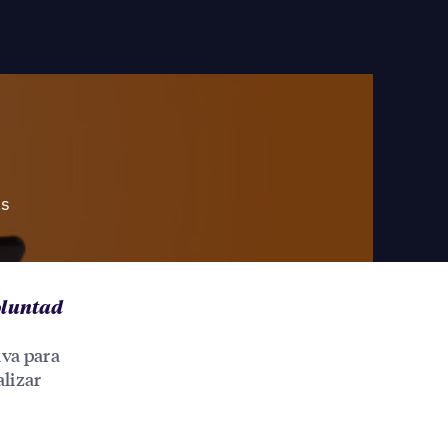
as
oluntad
iva para
alizar