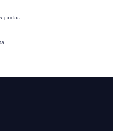
os puntos
ma