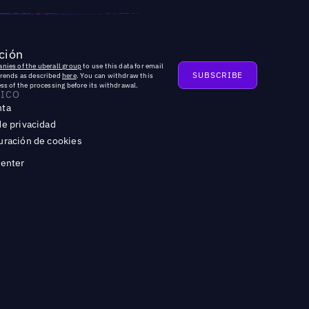
ción
nies of the uberall group
to use this data for email
trends as described
here
. You can withdraw this
ss of the processing before its withdrawal.
DICO
nta
de privacidad
uración de cookies
Center