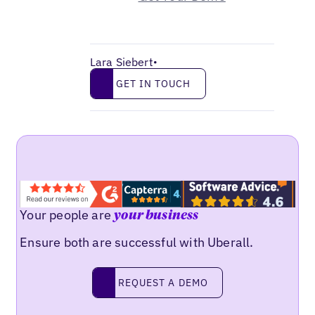
Lara Siebert
•
Get in touch
GET IN TOUCH
Your people are
your business
Ensure both are successful with Uberall.
Request a demo
REQUEST A DEMO