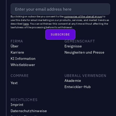
By clicking on subscribe you consent to the
companies of the uberall group
to
use this data for email marketing on our products, services, and market trends as
described
here
. You can withdraw this consent at any time without affecting the
lawfulness of the processing before its withdrawal.
FIRMA
GEMEINSCHAFT
Über
Ereignisse
Karriere
Neuigkeiten und Presse
KI Information
Whistleblower
COMPARE
UBERALL VERWENDEN
Akademie
Yext
Entwickler-Hub
RECHTLICHES
Imprint
Datenschutzhinweise