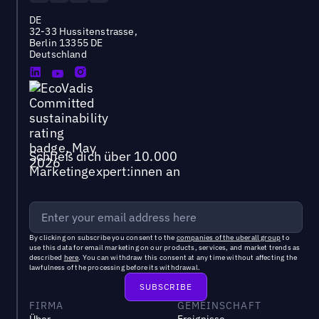
DE
32-33 Hussitenstrasse,
Berlin 13355 DE
Deutschland
Schließ dich über 10.000
Marketingexpert:innen an
By clicking on subscribe you consent to the
companies of the uberall group
to
use this data for email marketing on our products, services, and market trends as
described
here
. You can withdraw this consent at any time without affecting the
lawfulness of the processing before its withdrawal.
FIRMA
GEMEINSCHAFT