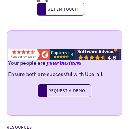
business.
Get in touch
GET IN TOUCH
Your people are
your business
Ensure both are successful with Uberall.
Request a demo
REQUEST A DEMO
RESOURCES