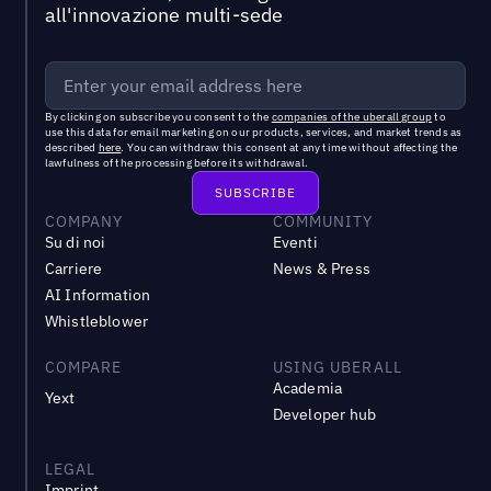
all'innovazione multi-sede
By clicking on subscribe you consent to the
companies of the uberall group
to
use this data for email marketing on our products, services, and market trends as
described
here
. You can withdraw this consent at any time without affecting the
lawfulness of the processing before its withdrawal.
COMPANY
COMMUNITY
Su di noi
Eventi
Carriere
News & Press
AI Information
Whistleblower
COMPARE
USING UBERALL
Academia
Yext
Developer hub
LEGAL
Imprint