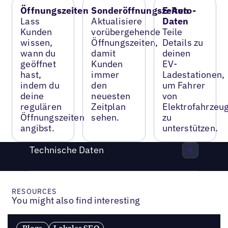
Öffnungszeiten
Sonderöffnungszeiten
E-Auto-
Lass
Aktualisiere
Daten
Kunden
vorübergehende
Teile
wissen,
Öffnungszeiten,
Details zu
wann du
damit
deinen
geöffnet
Kunden
EV-
hast,
immer
Ladestationen,
indem du
den
um Fahrer
deine
neuesten
von
regulären
Zeitplan
Elektrofahrzeu
Öffnungszeiten
sehen.
zu
angibst.
unterstützen.
Technische Daten
RESOURCES
You might also find interesting