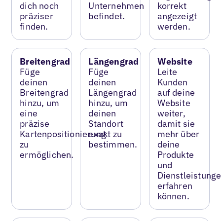
dich noch
Unternehmen
korrekt
präziser
befindet.
angezeigt
finden.
werden.
Breitengrad
Längengrad
Website
Füge
Füge
Leite
deinen
deinen
Kunden
Breitengrad
Längengrad
auf deine
hinzu, um
hinzu, um
Website
eine
deinen
weiter,
präzise
Standort
damit sie
Kartenpositionierung
exakt zu
mehr über
zu
bestimmen.
deine
ermöglichen.
Produkte
und
Dienstleistung
erfahren
können.