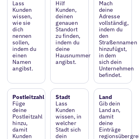
Lass
Hilf
Mach
Kunden
Kunden,
deine
wissen,
deinen
Adresse
wie sie
genauen
vollständig,
dich
Standort
indem du
nennen
zu finden,
den
sollen,
indem du
Straßennamen
indem du
deine
hinzufügst,
einen
Hausnummer
in dem
Namen
angibst.
sich dein
angibst.
Unternehmen
befindet.
Postleitzahl
Stadt
Land
Füge
Lass
Gib dein
deine
Kunden
Land an,
Postleitzahl
wissen, in
damit
hinzu,
welcher
deine
damit
Stadt sich
Einträge
Kunden
dein
regionsübergre