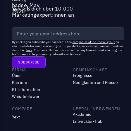
Schließ dich über 10.000
Marketingexpert:innen an
By clicking on subscribe you consent to the
companies of the uberall group
to
use this data for email marketing on our products, services, and market trends as
described
here
. You can withdraw this consent at any time without affecting the
lawfulness of the processing before its withdrawal.
FIRMA
GEMEINSCHAFT
Über
Ereignisse
Karriere
Neuigkeiten und Presse
KI Information
Whistleblower
COMPARE
UBERALL VERWENDEN
Akademie
Yext
Entwickler-Hub