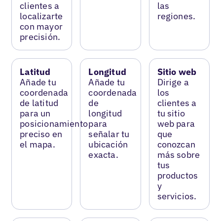
clientes a
las
localizarte
regiones.
con mayor
precisión.
Latitud
Longitud
Sitio web
Añade tu
Añade tu
Dirige a
coordenada
coordenada
los
de latitud
de
clientes a
para un
longitud
tu sitio
posicionamiento
para
web para
preciso en
señalar tu
que
el mapa.
ubicación
conozcan
exacta.
más sobre
tus
productos
y
servicios.