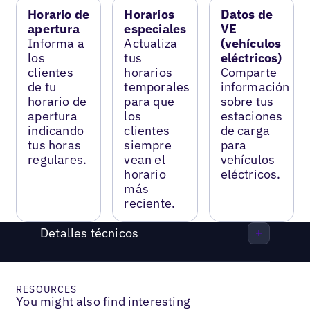
Horario de
Horarios
Datos de
apertura
especiales
VE
Informa a
Actualiza
(vehículos
los
tus
eléctricos)
clientes
horarios
Comparte
de tu
temporales
información
horario de
para que
sobre tus
apertura
los
estaciones
indicando
clientes
de carga
tus horas
siempre
para
regulares.
vean el
vehículos
horario
eléctricos.
más
reciente.
Detalles técnicos
RESOURCES
You might also find interesting