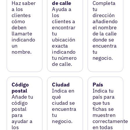
Haz saber
de calle
Completa
a los
Ayuda a
tu
clientes
los
dirección
cómo
clientes a
añadiendo
deben
encontrar
el nombre
llamarte
tu
de la calle
indicando
ubicación
donde se
un
exacta
encuentra
nombre.
indicando
tu
tu número
negocio.
de calle.
Código
Ciudad
País
postal
Indica en
Indica tu
Añade tu
qué
país para
código
ciudad se
que tus
postal
encuentra
fichas se
para
tu
muestren
ayudar a
negocio.
correctamente
los
en todas