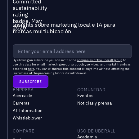
Insights sobre marketing local e IA para
marcas multiubicación
By clicking on subscribe you consent to the
companies of the uberall group
to
use this data for email marketing on our products, services, and market trends as
described
here
. You can withdraw this consent at any time without affecting the
lawfulness of the processing before its withdrawal.
EMPRESA
COMUNIDAD
Acerca de
Eventos
Carreras
Noticias y prensa
AI Information
Whistleblower
COMPARE
USO DE UBERALL
Academia