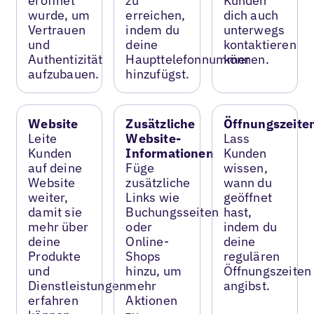
eröffnet
zu
Kunden
wurde, um
erreichen,
dich auch
Vertrauen
indem du
unterwegs
und
deine
kontaktieren
Authentizität
Haupttelefonnummer
können.
aufzubauen.
hinzufügst.
Website
Zusätzliche
Öffnungszeite
Leite
Website-
Lass
Kunden
Informationen
Kunden
auf deine
Füge
wissen,
Website
zusätzliche
wann du
weiter,
Links wie
geöffnet
damit sie
Buchungsseiten
hast,
mehr über
oder
indem du
deine
Online-
deine
Produkte
Shops
regulären
und
hinzu, um
Öffnungszeiten
Dienstleistungen
mehr
angibst.
erfahren
Aktionen