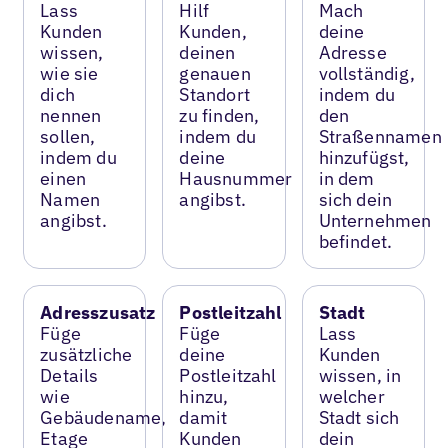
Lass
Hilf
Mach
Kunden
Kunden,
deine
wissen,
deinen
Adresse
wie sie
genauen
vollständig,
dich
Standort
indem du
nennen
zu finden,
den
sollen,
indem du
Straßennamen
indem du
deine
hinzufügst,
einen
Hausnummer
in dem
Namen
angibst.
sich dein
angibst.
Unternehmen
befindet.
Adresszusatz
Postleitzahl
Stadt
Füge
Füge
Lass
zusätzliche
deine
Kunden
Details
Postleitzahl
wissen, in
wie
hinzu,
welcher
Gebäudename,
damit
Stadt sich
Etage
Kunden
dein