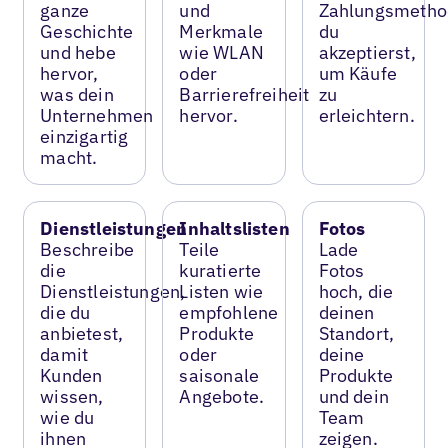
ganze
und
Zahlungsmetho
Geschichte
Merkmale
du
und hebe
wie WLAN
akzeptierst,
hervor,
oder
um Käufe
was dein
Barrierefreiheit
zu
Unternehmen
hervor.
erleichtern.
einzigartig
macht.
Dienstleistungen
Inhaltslisten
Fotos
Beschreibe
Teile
Lade
die
kuratierte
Fotos
Dienstleistungen,
Listen wie
hoch, die
die du
empfohlene
deinen
anbietest,
Produkte
Standort,
damit
oder
deine
Kunden
saisonale
Produkte
wissen,
Angebote.
und dein
wie du
Team
ihnen
zeigen.