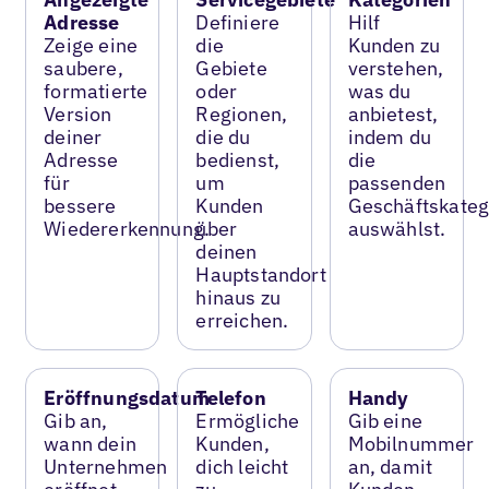
Adresse
Definiere
Hilf
Zeige eine
die
Kunden zu
saubere,
Gebiete
verstehen,
formatierte
oder
was du
Version
Regionen,
anbietest,
deiner
die du
indem du
Adresse
bedienst,
die
für
um
passenden
bessere
Kunden
Geschäftskateg
Wiedererkennung.
über
auswählst.
deinen
Hauptstandort
hinaus zu
erreichen.
Eröffnungsdatum
Telefon
Handy
Gib an,
Ermögliche
Gib eine
wann dein
Kunden,
Mobilnummer
Unternehmen
dich leicht
an, damit