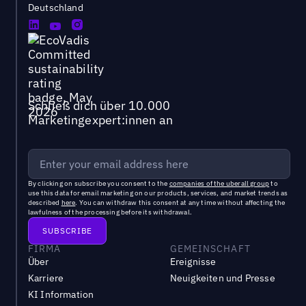
Deutschland
Schließ dich über 10.000
Marketingexpert:innen an
By clicking on subscribe you consent to the
companies of the uberall group
to
use this data for email marketing on our products, services, and market trends as
described
here
. You can withdraw this consent at any time without affecting the
lawfulness of the processing before its withdrawal.
FIRMA
GEMEINSCHAFT
Über
Ereignisse
Karriere
Neuigkeiten und Presse
KI Information