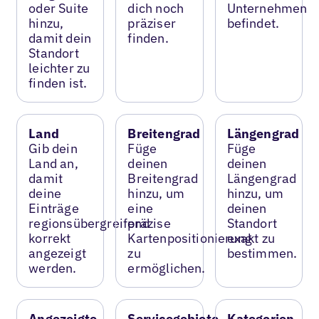
oder Suite
dich noch
Unternehmen
hinzu,
präziser
befindet.
damit dein
finden.
Standort
leichter zu
finden ist.
Land
Breitengrad
Längengrad
Gib dein
Füge
Füge
Land an,
deinen
deinen
damit
Breitengrad
Längengrad
deine
hinzu, um
hinzu, um
Einträge
eine
deinen
regionsübergreifend
präzise
Standort
korrekt
Kartenpositionierung
exakt zu
angezeigt
zu
bestimmen.
werden.
ermöglichen.
Angezeigte
Servicegebiete
Kategorien