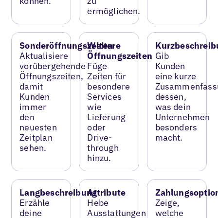
können.
zu
ermöglichen.
Sonderöffnungszeiten
Weitere
Kurzbeschreib
Aktualisiere
Öffnungszeiten
Gib
vorübergehende
Füge
Kunden
Öffnungszeiten,
Zeiten für
eine kurze
damit
besondere
Zusammenfass
Kunden
Services
dessen,
immer
wie
was dein
den
Lieferung
Unternehmen
neuesten
oder
besonders
Zeitplan
Drive-
macht.
sehen.
through
hinzu.
Langbeschreibung
Attribute
Zahlungsoptio
Erzähle
Hebe
Zeige,
deine
Ausstattungen
welche