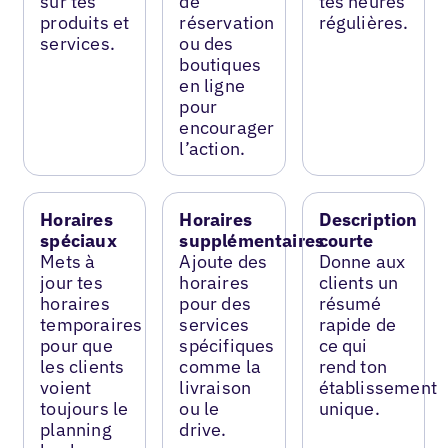
sur tes
de
tes heures
produits et
réservation
régulières.
services.
ou des
boutiques
en ligne
pour
encourager
l’action.
Horaires
Horaires
Description
spéciaux
supplémentaires
courte
Mets à
Ajoute des
Donne aux
jour tes
horaires
clients un
horaires
pour des
résumé
temporaires
services
rapide de
pour que
spécifiques
ce qui
les clients
comme la
rend ton
voient
livraison
établissement
toujours le
ou le
unique.
planning
drive.