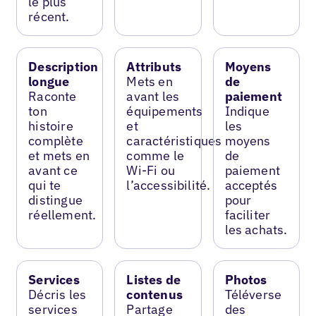
le plus
récent.
Description
Attributs
Moyens
longue
Mets en
de
Raconte
avant les
paiement
ton
équipements
Indique
histoire
et
les
complète
caractéristiques
moyens
et mets en
comme le
de
avant ce
Wi-Fi ou
paiement
qui te
l’accessibilité.
acceptés
distingue
pour
réellement.
faciliter
les achats.
Services
Listes de
Photos
Décris les
contenus
Téléverse
services
Partage
des