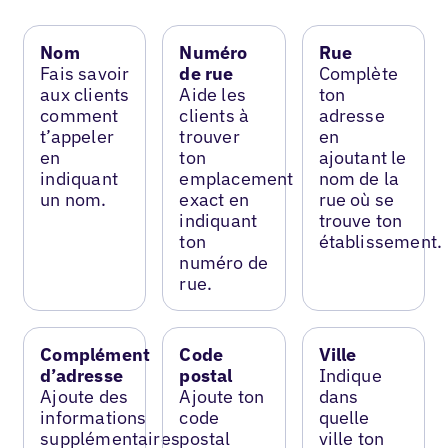
Nom
Numéro
Rue
Fais savoir
de rue
Complète
aux clients
Aide les
ton
comment
clients à
adresse
t’appeler
trouver
en
en
ton
ajoutant le
indiquant
emplacement
nom de la
un nom.
exact en
rue où se
indiquant
trouve ton
ton
établissement.
numéro de
rue.
Complément
Code
Ville
d’adresse
postal
Indique
Ajoute des
Ajoute ton
dans
informations
code
quelle
supplémentaires
postal
ville ton