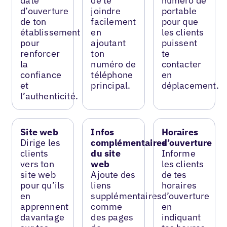
date
de te
numéro de
d’ouverture
joindre
portable
de ton
facilement
pour que
établissement
en
les clients
pour
ajoutant
puissent
renforcer
ton
te
la
numéro de
contacter
confiance
téléphone
en
et
principal.
déplacement.
l’authenticité.
Site web
Infos
Horaires
Dirige les
complémentaires
d’ouverture
clients
du site
Informe
vers ton
web
les clients
site web
Ajoute des
de tes
pour qu’ils
liens
horaires
en
supplémentaires
d’ouverture
apprennent
comme
en
davantage
des pages
indiquant