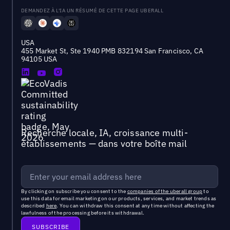
DEMANDEZ À L'IA UN RÉSUMÉ DE CETTE PAGE UBERALL
USA
455 Market St, Ste 1940 PMB 832194 San Francisco, CA
94105 USA
Recherche locale, IA, croissance multi-
établissements — dans votre boîte mail
By clicking on subscribe you consent to the
companies of the uberall group
to
use this data for email marketing on our products, services, and market trends as
described
here
. You can withdraw this consent at any time without affecting the
lawfulness of the processing before its withdrawal.